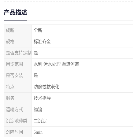
产品描述
成新
全新
规格
标准齐全
是否支持定制
是
用途范围
水利 污水处理 渠道河道
是否安装
是
特点
防腐蚀抗老化
服务
技术指导
运输方式
物流
沉淀池种类
二沉淀
沉降时间
5min