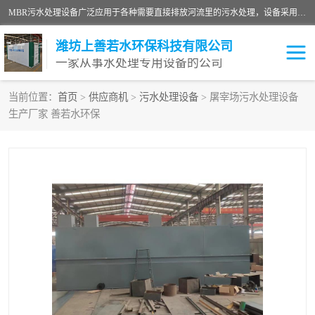
MBR污水处理设备广泛应用于各种需要直接排放河流里的污水处理，设备采用膜生物反应器（Membrane Bioreactor,简称MBR〕技术，取代了传统工艺中的二沉池，它可以*地进行固液分离，得到直接使用的稳定中水，又可在生物池内维持高浓度的微生物量，工艺剩余污泥少，极有效地去除氨氮，出水悬浮物和浊度接近于零，出水中细菌和病毒被大幅度去除，能耗低，占地面积小。
潍坊上善若水环保科技有限公司
一家从事水处理专用设备的公司
当前位置：
首页
>
供应商机
>
污水处理设备
> 屠宰场污水处理设备
生产厂家 善若水环保
污水处理设备
医院污水处理设备
生活污水处理设备
油墨污水处理设备
洗涤污水处理设备
实验室污水处理设备
诊所门诊污水处理设备
臭氧消毒设备
养殖污水处理设备
屠宰污水处理设备
一体化污水处理设备
食品制造业污水处理设备