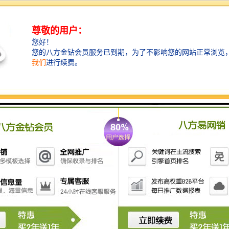
2. **小型设计**：体积小巧，便于放置在病房、诊室、
手术室等不同场所，不占用太多空间。
3. **安全性**：设计上考虑到医用环境的特殊需求，所
用的消毒剂应无性、无残留，确保对患者和医务人员的
安全。
4. **自动化与智能化**：一些产品可能配备传感器，根
据环境条件自动调整释放量，提高消毒效果。
5. **性**：能有效杀灭多种细菌、病毒和真菌，达到消
毒的目的。
使用这类设备可以帮助机构改善感染控制，降低感染的
发生率。如果有兴趣了解具体或产品，建议查看相关的
设备制造商或供应商的资料。