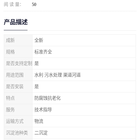
阅 读 量：
50
产品描述
成新
全新
规格
标准齐全
是否支持定制
是
用途范围
水利 污水处理 渠道河道
是否安装
是
特点
防腐蚀抗老化
服务
技术指导
运输方式
物流
沉淀池种类
二沉淀