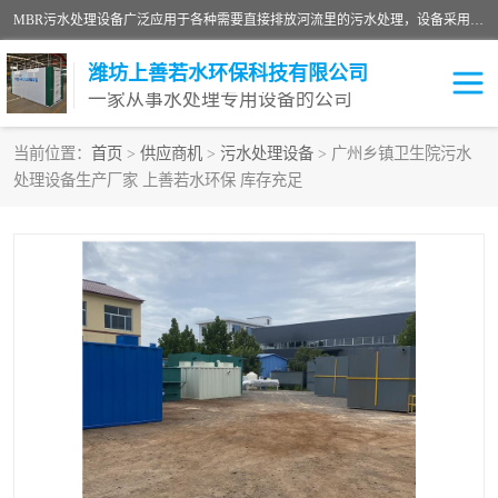
MBR污水处理设备广泛应用于各种需要直接排放河流里的污水处理，设备采用膜生物反应器（Membrane Bioreactor,简称MBR〕技术，取代了传统工艺中的二沉池，它可以*地进行固液分离，得到直接使用的稳定中水，又可在生物池内维持高浓度的微生物量，工艺剩余污泥少，极有效地去除氨氮，出水悬浮物和浊度接近于零，出水中细菌和病毒被大幅度去除，能耗低，占地面积小。
潍坊上善若水环保科技有限公司
一家从事水处理专用设备的公司
当前位置：
首页
>
供应商机
>
污水处理设备
> 广州乡镇卫生院污水
处理设备生产厂家 上善若水环保 库存充足
污水处理设备
医院污水处理设备
生活污水处理设备
油墨污水处理设备
洗涤污水处理设备
实验室污水处理设备
诊所门诊污水处理设备
臭氧消毒设备
养殖污水处理设备
屠宰污水处理设备
一体化污水处理设备
食品制造业污水处理设备