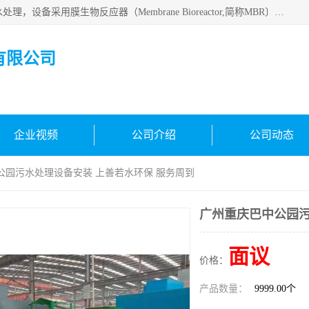
MBR污水处理设备广泛应用于各种需要直接排放河流里的污水处理，设备采用膜生物反应器（Membrane Bioreactor,简称MBR〕技术，取代了传统工艺中的二沉池，它可以*地进行固液分离，得到直接使用的稳定中水，又可在生物池内维持高浓度的微生物量，工艺剩余污泥少，极有效地去除氨氮，出水悬浮物和浊度接近于零，出水中细菌和病毒被大幅度去除，能耗低，占地面积小。
有限公司
企业视频
公司介绍
公司动态
公园污水处理设备安装 上善若水环保 服务周到
广州重庆巴中公园污
面议
价格：
产品数量：
9999.00个