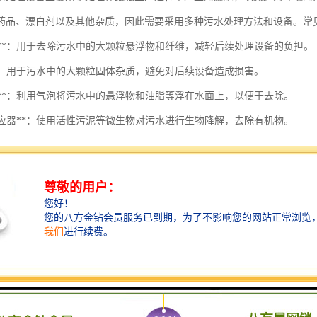
药品、漂白剂以及其他杂质，因此需要采用多种污水处理方法和设备。常
沉池**：用于去除污水中的大颗粒悬浮物和纤维，减轻后续处理设备的负担。
栅**：用于污水中的大颗粒固体杂质，避免对后续设备造成损害。
浮机**：利用气泡将污水中的悬浮物和油脂等浮在水面上，以便于去除。
物反应器**：使用活性污泥等微生物对污水进行生物降解，去除有机物。
淀池**：将经过生物处理后的污水进行沉淀，去除残余的悬浮物和沉淀物。
滤器**：通过物理过滤进一步去除悬浮物，以提高水质。
污泥处理设备**：包括污泥去水机、污泥干化设备等，对产生的污泥进行处理和
污水消毒设备**：常用的方法有氯消毒、臭氧消毒和紫外线消毒，用于去除水
热处理设备**：在某些情况下，可能需要采用热处理方法来降解难以处理的有机
污水处理设备可以有效地降低造纸厂废水对环境的影响，同时也能实现水
新的污水处理技术与设备，以提高处理效率和降低处理成本。