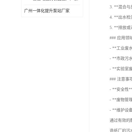
3. **混
广州一体化提升泵站厂家
4. **出
5. **
### 应用领
- **工业
- **市政
- **实
### 注意事
- **安全
- **废物
- **维护
通过有效的
造纸厂的污