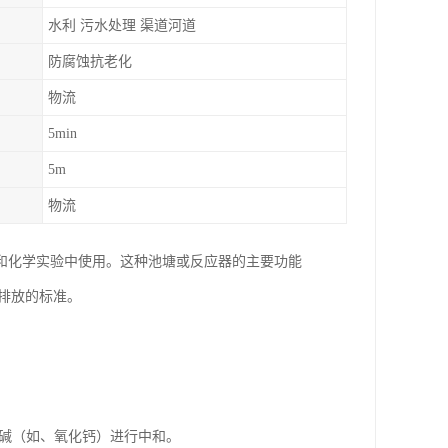
水利 污水处理 渠道河道
防腐蚀抗老化
物流
5min
5m
物流
和化学实验中使用。这种池塘或反应器的主要功能
排放的标准。
。
）或碱（如、氧化钙）进行中和。