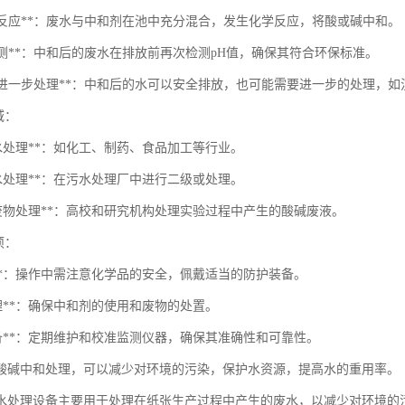
合与反应**：废水与中和剂在池中充分混合，发生化学反应，将酸或碱中和。
水检测**：中和后的废水在排放前再次检测pH值，确保其符合环保标准。
排放或进一步处理**：中和后的水可以安全排放，也可能需要进一步的处理，
域：
废水处理**：如化工、制药、食品加工等行业。
污水处理**：在污水处理厂中进行二级或处理。
验室废物处理**：高校和研究机构处理实验过程中产生的酸碱废液。
项：
性**：操作中需注意化学品的安全，佩戴适当的防护装备。
管理**：确保中和剂的使用和废物的处置。
设备**：定期维护和校准监测仪器，确保其准确性和可靠性。
酸碱中和处理，可以减少对环境的污染，保护水资源，提高水的重用率。
水处理设备主要用于处理在纸张生产过程中产生的废水，以减少对环境的