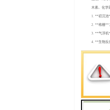
木素、化学
1. **初
2. **格
3. **气
4. **生
5. **沉
6. **过
7. **
8. **
9. **
采用适当的
厂也在探索