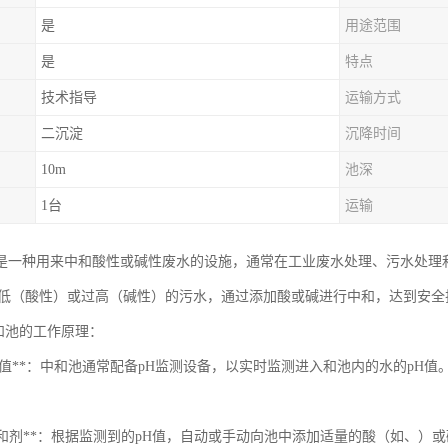
是
用途范围
是
特点
技术指导
运输方式
二沉淀
沉降时间
10m
池深
1台
运输
是一种用来中和酸性或碱性废水的设施，通常在工业废水处理、污水处理
过低（酸性）或过高（碱性）的污水，通过添加酸或碱进行中和，达到安全
中和池的工作原理：
测pH值**：中和池通常配备pH监测设备，以实时监测进入和池内的水的pH值
添加中和剂**：根据监测到的pH值，自动或手动向池中添加适量的酸（如、