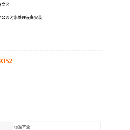
奎文区
中公园污水处理设备安装
9352
标准齐全