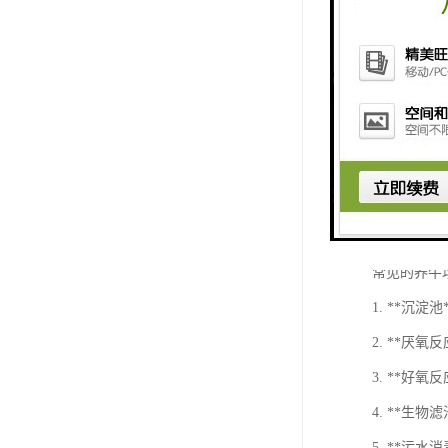
养牛场污水
脂肪等污染
常见的养牛
1. **沉
2. **
3. **
4. **生
5. **污