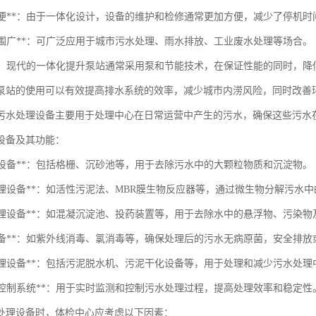
维护方便**：由于一体化设计，设备的维护和检修通常更加方便，减少了停机时
用范围广**：可广泛应用于城市污水处理、雨水排放、工业废水处理等场合。
节能**：现代的一体化提升泵站通常采用泵和节能技术，在保证性能的同时，降
泵站的使用可以有效提高排水系统的效率，减少城市内涝风险，同时改善
污水处理设备主要用于处理中心在日常运营中产生的污水，确保这些污水
设备及其功能：
处理设备**：包括格栅、沉砂池等，用于去除污水中的大颗粒物质和沉淀物。
物处理设备**：如活性污泥法、MBR膜生物反应器等，通过微生物分解污水
化学处理设备**：如混凝沉淀池、投药装置等，用于去除水中的悬浮物、污染
消毒设备**：如紫外线消毒、氯消毒等，确保处理后的污水无病原菌，安全排放
污泥处理设备**：包括污泥脱水机、污泥干化设备等，用于处理和减少污水处
全自动控制系统**：用于实时监测和控制污水处理过程，提高处理效率和稳定性
处理设备时，体检中心应考虑以下因素：