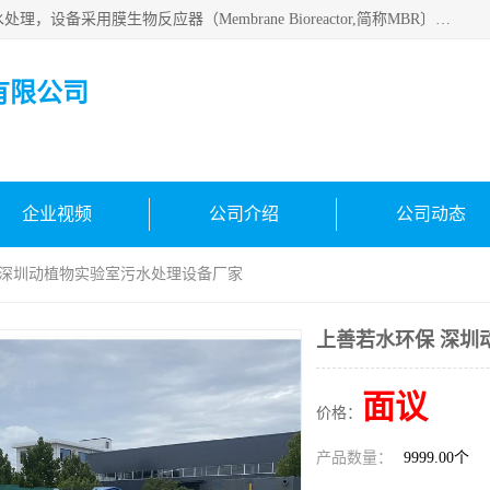
MBR污水处理设备广泛应用于各种需要直接排放河流里的污水处理，设备采用膜生物反应器（Membrane Bioreactor,简称MBR〕技术，取代了传统工艺中的二沉池，它可以*地进行固液分离，得到直接使用的稳定中水，又可在生物池内维持高浓度的微生物量，工艺剩余污泥少，极有效地去除氨氮，出水悬浮物和浊度接近于零，出水中细菌和病毒被大幅度去除，能耗低，占地面积小。
有限公司
企业视频
公司介绍
公司动态
 深圳动植物实验室污水处理设备厂家
上善若水环保 深圳
面议
价格：
产品数量：
9999.00个