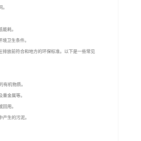
间。
低能耗。
环境卫生条件。
在排放前符合和地方的环保标准。以下是一些常见
中的有机物质。
物及重金属等。
或回用。
理中产生的污泥。
。