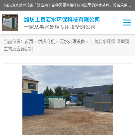
MBR污水处理设备广泛应用于各种需要直接排放河流里的污水处理，设备采用膜生物反应器（Membrane Bioreactor,简称MBR〕技术，取代了传统工艺中的二沉池，它可以*地进行固液分离，得到直接使用的稳定中水，又可在生物池内维持高浓度的微生物量，工艺剩余污泥少，极有效地去除氨氮，出水悬浮物和浊度接近于零，出水中细菌和病毒被大幅度去除，能耗低，占地面积小。
潍坊上善若水环保科技有限公司
一家从事水处理专用设备的公司
当前位置：
首页
>
供应商机
>
污水处理设备
> 上善若水环保 深圳膜
生物反应器定制
污水处理设备
医院污水处理设备
生活污水处理设备
油墨污水处理设备
洗涤污水处理设备
实验室污水处理设备
诊所门诊污水处理设备
臭氧消毒设备
养殖污水处理设备
屠宰污水处理设备
一体化污水处理设备
食品制造业污水处理设备