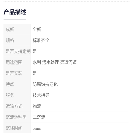
产品描述
成新
全新
规格
标准齐全
是否支持定制
是
用途范围
水利 污水处理 渠道河道
是否安装
是
特点
防腐蚀抗老化
服务
技术指导
运输方式
物流
沉淀池种类
二沉淀
沉降时间
5min