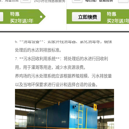
4. **化学处理设备**：通过投加药剂如絮凝剂、氧化剂
等，去除水中溶解的污染物。
5. **膜过滤设备**：如超滤、纳滤和反渗透等，用于进
一步净化水质。
6. **消毒设备**：如紫外线消毒器、氯化消毒等，确保
处理后的水达到排放标准。
7. **污水回收利用系统**：将处理后的水进行回收利
用，用于灌溉等用途，减少水资源浪费。
养鸡场的污水处理系统应该根据养殖规模、污水排放量
以及当地环保要求进行设计和选择合适的设备。