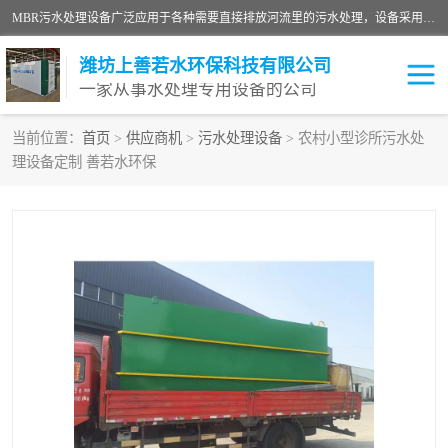
MBR污水处理设备广泛应用于各种需要直接排放河流里的污水处理，设备采用膜生物反应器（Membrane Bioreactor,简称MBR〕技术，取代了传统工艺中的二沉池，它可以*地进行固液分离，得到直接使用的稳定中水，又可在生物池内维持高浓度的微生物量，工艺剩余污泥少，极有效地去除氨氮，出水悬浮物和浊度接近于零，出水中细菌和病毒被大幅度去除，能耗低，占地面积小。
潍坊上善若水环保科技有限公司
一家从事水处理专用设备的公司
当前位置：
首页
>
供应商机
>
污水处理设备
> 农村小型诊所污水处
理设备定制 善若水环保
污水处理设备
医院污水处理设备
生活污水处理设备
油墨污水处理设备
洗涤污水处理设备
实验室污水处理设备
诊所门诊污水处理设备
臭氧消毒设备
养殖污水处理设备
屠宰污水处理设备
一体化污水处理设备
食品制造业污水处理设备