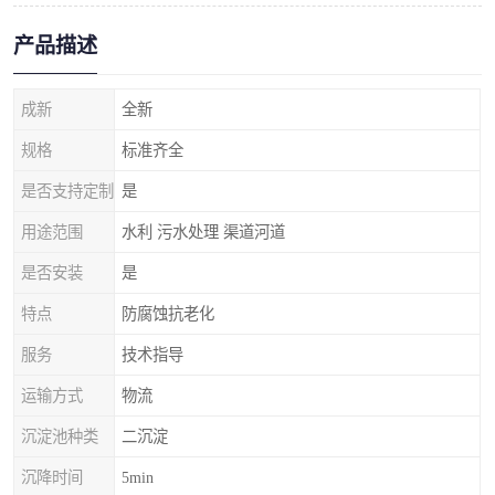
产品描述
成新
全新
规格
标准齐全
是否支持定制
是
用途范围
水利 污水处理 渠道河道
是否安装
是
特点
防腐蚀抗老化
服务
技术指导
运输方式
物流
沉淀池种类
二沉淀
沉降时间
5min