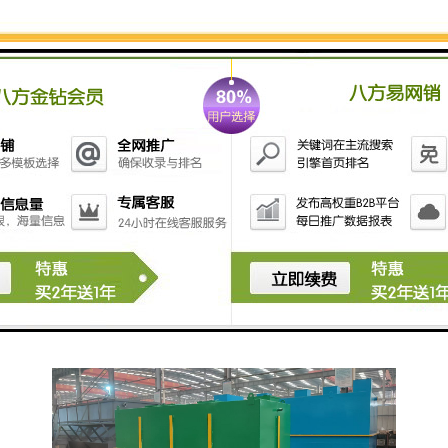
质，如、臭氧等，帮助消毒和。
3. **生物处理系统**：利用微生物对有机物进行降解，
常见的有活性污泥法和生物膜法等。
4. **过滤系统**：采用砂滤、炭滤等方法去除水中细小
杂质和异味，提高水的清洁度。
5. **消毒设备**：使用紫外线灯、臭氧发生器等对水进
行消毒，以杀灭残留的病菌。
6. **污水回收系统**：一些的诊所会考虑将经过处理的
污水回收再利用，例如用于灌溉或冲厕。
在选择具体的污水处理设备时，牙科诊所应考虑当地的
法律法规、处理规模、处理效果和经济成本等因素。确
保处理后的水，是重要的。