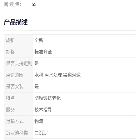
阅 读 量：
55
产品描述
成新
全新
规格
标准齐全
是否支持定制
是
用途范围
水利 污水处理 渠道河道
是否安装
是
特点
防腐蚀抗老化
服务
技术指导
运输方式
物流
沉淀池种类
二沉淀