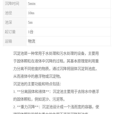
沉降时间
5min
池径
10m
池深
5m
起订量
1台
运输
物流
沉淀池是一种常用于水处理和污水处理的设备，主要用
于固体颗粒在液体中沉降的过程。其基本原理是利用重
力分离不同密度的物质，通过沉降将固体沉淀到池底，
从而液体中的悬浮物或沉淀物。
沉淀池的主要功能和特点包括：
1. **分离固体和液体**：沉淀池主要用于去除水中悬浮
的固体颗粒，例如泥沙、污泥等。
2. **重力沉降**：沉淀池设计成一个浅而宽的容器，使