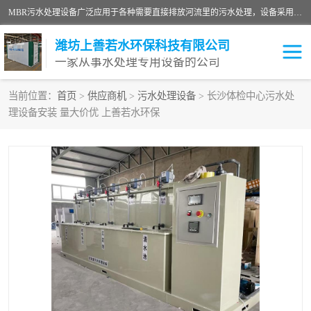
MBR污水处理设备广泛应用于各种需要直接排放河流里的污水处理，设备采用膜生物反应器（Membrane Bioreactor,简称MBR〕技术，取代了传统工艺中的二沉池，它可以*地进行固液分离，得到直接使用的稳定中水，又可在生物池内维持高浓度的微生物量，工艺剩余污泥少，极有效地去除氨氮，出水悬浮物和浊度接近于零，出水中细菌和病毒被大幅度去除，能耗低，占地面积小。
潍坊上善若水环保科技有限公司
一家从事水处理专用设备的公司
当前位置：
首页
>
供应商机
>
污水处理设备
> 长沙体检中心污水处
理设备安装 量大价优 上善若水环保
污水处理设备
医院污水处理设备
生活污水处理设备
油墨污水处理设备
洗涤污水处理设备
实验室污水处理设备
诊所门诊污水处理设备
臭氧消毒设备
养殖污水处理设备
屠宰污水处理设备
一体化污水处理设备
食品制造业污水处理设备