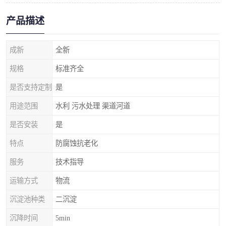
产品描述
成新
全新
规格
标准齐全
是否支持定制
是
用途范围
水利 污水处理 渠道河道
是否安装
是
特点
防腐蚀抗老化
服务
技术指导
运输方式
物流
沉淀池种类
二沉淀
沉降时间
5min