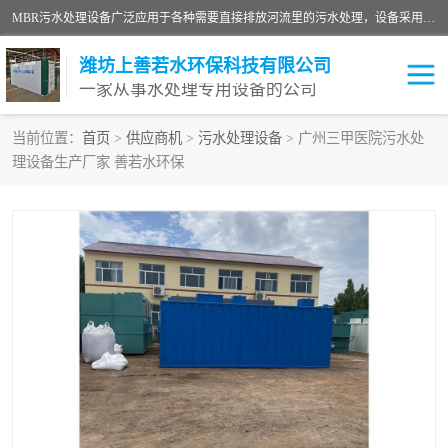
MBR污水处理设备广泛应用于各种需要直接排放河流里的污水处理，设备采用膜生物反应器（Membrane Bioreactor,简称MBR〕技术，取代了传统工艺中的二沉池，它可以*地进行固液分离，得到直接使用的稳定中水，又可在生物池内维持高浓度的微生物量，工艺剩余污泥少，极有效地去除氨氮，出水悬浮物和浊度接近于零，出水中细菌和病毒被大幅度去除，能耗低，占地面积小。
潍坊上善若水环保科技有限公司
一家从事水处理专用设备的公司
当前位置：
首页
>
供应商机
>
污水处理设备
> 广州三甲医院污水处
理设备生产厂家 善若水环保
污水处理设备
医院污水处理设备
生活污水处理设备
油墨污水处理设备
洗涤污水处理设备
实验室污水处理设备
诊所门诊污水处理设备
臭氧消毒设备
养殖污水处理设备
屠宰污水处理设备
一体化污水处理设备
食品制造业污水处理设备