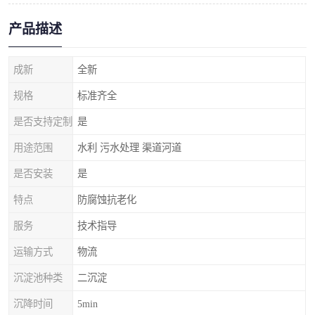
产品描述
成新
全新
规格
标准齐全
是否支持定制
是
用途范围
水利 污水处理 渠道河道
是否安装
是
特点
防腐蚀抗老化
服务
技术指导
运输方式
物流
沉淀池种类
二沉淀
沉降时间
5min