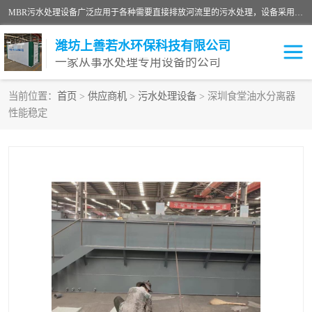
MBR污水处理设备广泛应用于各种需要直接排放河流里的污水处理，设备采用膜生物反应器（Membrane Bioreactor,简称MBR〕技术，取代了传统工艺中的二沉池，它可以*地进行固液分离，得到直接使用的稳定中水，又可在生物池内维持高浓度的微生物量，工艺剩余污泥少，极有效地去除氨氮，出水悬浮物和浊度接近于零，出水中细菌和病毒被大幅度去除，能耗低，占地面积小。
潍坊上善若水环保科技有限公司
一家从事水处理专用设备的公司
当前位置：
首页
>
供应商机
>
污水处理设备
> 深圳食堂油水分离器
性能稳定
污水处理设备
医院污水处理设备
生活污水处理设备
油墨污水处理设备
洗涤污水处理设备
实验室污水处理设备
诊所门诊污水处理设备
臭氧消毒设备
养殖污水处理设备
屠宰污水处理设备
一体化污水处理设备
食品制造业污水处理设备