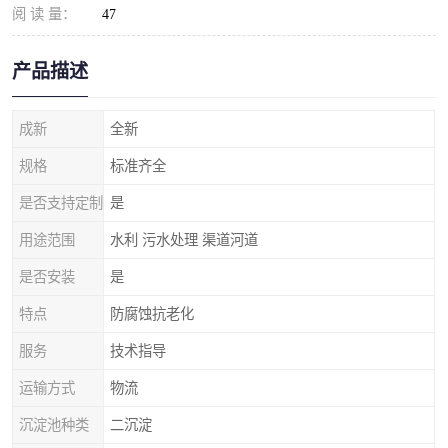
阅 读 量：
47
产品描述
成新
全新
规格
标准齐全
是否支持定制
是
用途范围
水利 污水处理 渠道河道
是否安装
是
特点
防腐蚀抗老化
服务
技术指导
运输方式
物流
沉淀池种类
二沉淀