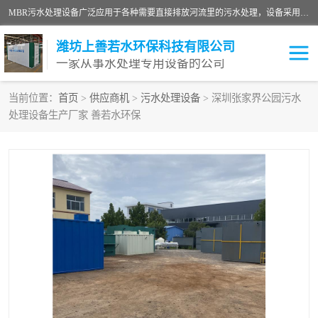
MBR污水处理设备广泛应用于各种需要直接排放河流里的污水处理，设备采用膜生物反应器（Membrane Bioreactor,简称MBR〕技术，取代了传统工艺中的二沉池，它可以*地进行固液分离，得到直接使用的稳定中水，又可在生物池内维持高浓度的微生物量，工艺剩余污泥少，极有效地去除氨氮，出水悬浮物和浊度接近于零，出水中细菌和病毒被大幅度去除，能耗低，占地面积小。
潍坊上善若水环保科技有限公司
一家从事水处理专用设备的公司
当前位置：
首页
>
供应商机
>
污水处理设备
> 深圳张家界公园污水
处理设备生产厂家 善若水环保
污水处理设备
医院污水处理设备
生活污水处理设备
油墨污水处理设备
洗涤污水处理设备
实验室污水处理设备
诊所门诊污水处理设备
臭氧消毒设备
养殖污水处理设备
屠宰污水处理设备
一体化污水处理设备
食品制造业污水处理设备