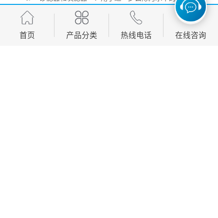
物和有机物，提升水质。
7. **浓缩和脱水设备**：如带式压滤机，用于处理污
首页
产品分类
热线电话
在线咨询
泥，减小其体积。
污水处理设备的选择和设计通常需要根据具体的污水来
源、水质、处理规模以及地方环保要求来进行。合理的
污水处理方案可以有效降低对环境的影响，实现资源的
回收利用。
http://www.wfsrshb.com
产品推荐
Development, design, production and sales in one of the manufacturing
enterprises