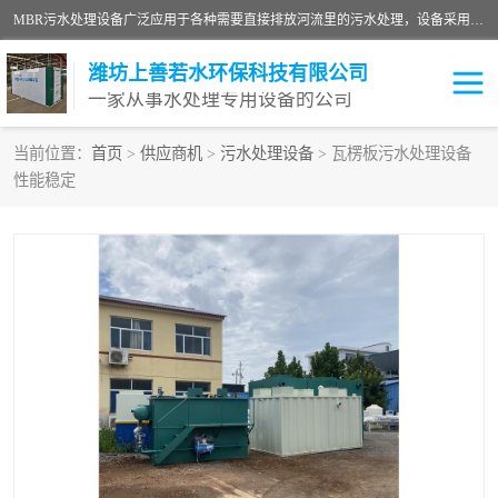
MBR污水处理设备广泛应用于各种需要直接排放河流里的污水处理，设备采用膜生物反应器（Membrane Bioreactor,简称MBR〕技术，取代了传统工艺中的二沉池，它可以*地进行固液分离，得到直接使用的稳定中水，又可在生物池内维持高浓度的微生物量，工艺剩余污泥少，极有效地去除氨氮，出水悬浮物和浊度接近于零，出水中细菌和病毒被大幅度去除，能耗低，占地面积小。
潍坊上善若水环保科技有限公司
一家从事水处理专用设备的公司
当前位置：
首页
>
供应商机
>
污水处理设备
> 瓦楞板污水处理设备
性能稳定
污水处理设备
医院污水处理设备
生活污水处理设备
油墨污水处理设备
洗涤污水处理设备
实验室污水处理设备
诊所门诊污水处理设备
臭氧消毒设备
养殖污水处理设备
屠宰污水处理设备
一体化污水处理设备
食品制造业污水处理设备