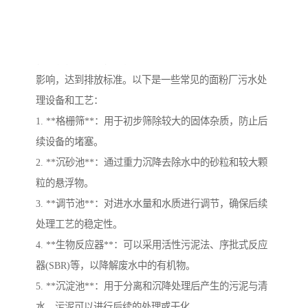
面粉厂污水处理设备主要用于处理在面粉生产过程中产
生的废水，这些废水可能含有较高的BOD、COD、悬浮
物、淀粉等污染物。有效的污水处理可以减少对环境的
影响，达到排放标准。以下是一些常见的面粉厂污水处
理设备和工艺：
1. **格栅筛**：用于初步筛除较大的固体杂质，防止后
续设备的堵塞。
2. **沉砂池**：通过重力沉降去除水中的砂粒和较大颗
粒的悬浮物。
3. **调节池**：对进水水量和水质进行调节，确保后续
处理工艺的稳定性。
4. **生物反应器**：可以采用活性污泥法、序批式反应
器(SBR)等，以降解废水中的有机物。
5. **沉淀池**：用于分离和沉降处理后产生的污泥与清
水，污泥可以进行后续的处理或干化。