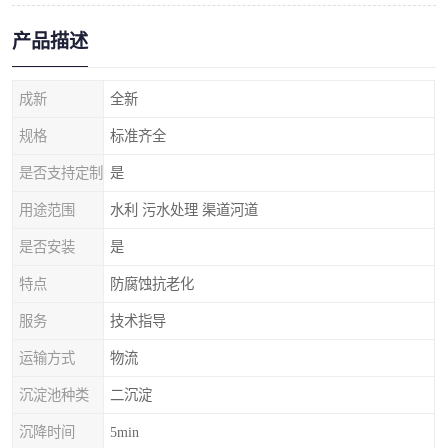
产品描述
成新
全新
规格
标准齐全
是否支持定制
是
用途范围
水利 污水处理 渠道河道
是否安装
是
特点
防腐蚀抗老化
服务
技术指导
运输方式
物流
沉淀池种类
二沉淀
沉降时间
5min