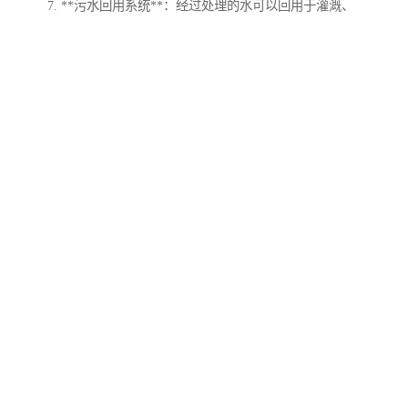
7. **污水回用系统**：经过处理的水可以回用于灌溉、
冲洗等，达到资源的循环利用。
选择适合的污水处理设备时，需要考虑养牛场的规模、
污水的性质、当地的环保要求以及设备的运行成本等因
素。通过科学合理的污水处理系统，可以有效减少养牛
场对环境的影响。