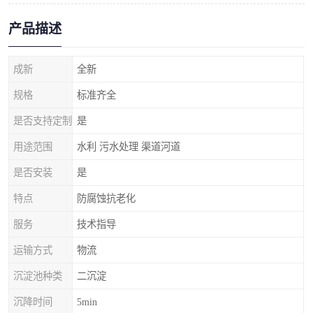
产品描述
成新
全新
规格
标准齐全
是否支持定制
是
用途范围
水利 污水处理 渠道河道
是否安装
是
特点
防腐蚀抗老化
服务
技术指导
运输方式
物流
沉淀池种类
二沉淀
沉降时间
5min