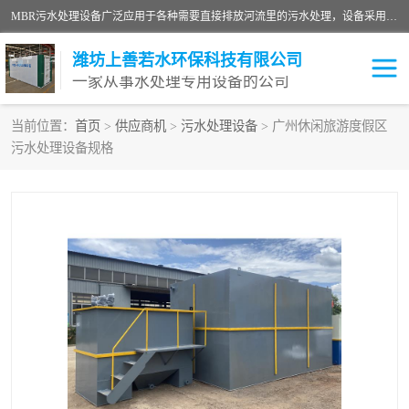
MBR污水处理设备广泛应用于各种需要直接排放河流里的污水处理，设备采用膜生物反应器（Membrane Bioreactor,简称MBR〕技术，取代了传统工艺中的二沉池，它可以*地进行固液分离，得到直接使用的稳定中水，又可在生物池内维持高浓度的微生物量，工艺剩余污泥少，极有效地去除氨氮，出水悬浮物和浊度接近于零，出水中细菌和病毒被大幅度去除，能耗低，占地面积小。
潍坊上善若水环保科技有限公司
一家从事水处理专用设备的公司
当前位置：
首页
>
供应商机
>
污水处理设备
> 广州休闲旅游度假区
污水处理设备规格
污水处理设备
医院污水处理设备
生活污水处理设备
油墨污水处理设备
洗涤污水处理设备
实验室污水处理设备
诊所门诊污水处理设备
臭氧消毒设备
养殖污水处理设备
屠宰污水处理设备
一体化污水处理设备
食品制造业污水处理设备