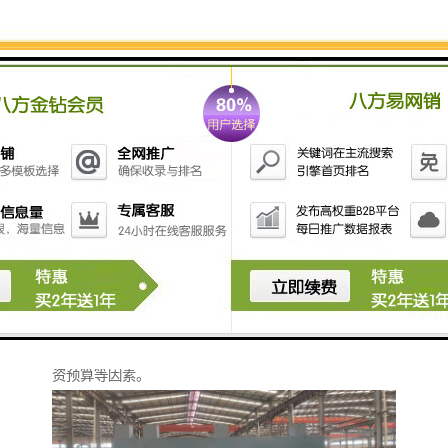
- **混凝沉淀池**：通过添加化学药剂（如絮凝剂）促
使悬浮物聚集，沉降去除。
- **氧化池**：在池中进行氧化反应，去除污水中的有
害物质。
4. **后处理设备**：
- **膜过滤**：使用超滤、纳滤或反渗透等膜技术对处
理后的水进行深度处理，提高水质。
- **消毒设备**：如UV消毒器或氯化设备，用于去除
残存的病菌，确保出水水质安全。
通过组合这些设备，可以构建一个的瓦楞板污水处理系
统，达到或地方的排放标准，减少对环境的影响。在选
择具体设备时，应考虑污水的水质特征、处理规模及投
资预算等因素。