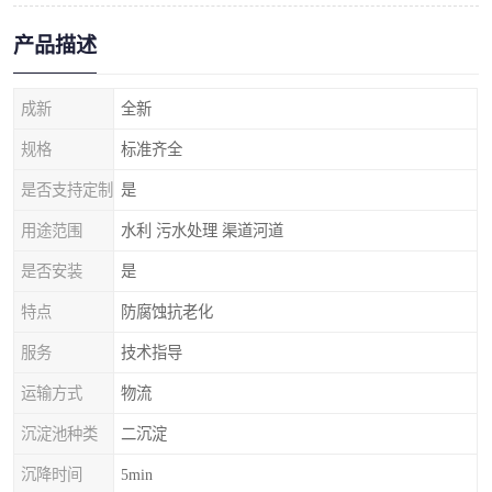
产品描述
成新
全新
规格
标准齐全
是否支持定制
是
用途范围
水利 污水处理 渠道河道
是否安装
是
特点
防腐蚀抗老化
服务
技术指导
运输方式
物流
沉淀池种类
二沉淀
沉降时间
5min