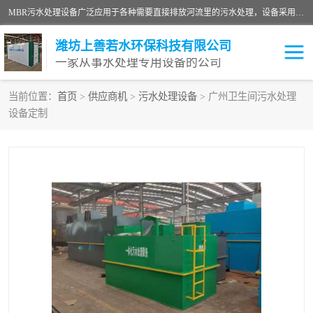
MBR污水处理设备广泛应用于各种需要直接排放河流里的污水处理，设备采用膜生物反应器（Membrane Bioreactor,简称MBR〕技术，取代了传统工艺中的二沉池，它可以*地进行固液分离，得到直接使用的稳定中水，又可在生物池内维持高浓度的微生物量，工艺剩余污泥少，极有效地去除氨氮，出水悬浮物和浊度接近于零，出水中细菌和病毒被大幅度去除，能耗低，占地面积小。
潍坊上善若水环保科技有限公司
一家从事水处理专用设备的公司
当前位置：
首页
>
供应商机
>
污水处理设备
> 广州卫生间污水处理
设备定制
污水处理设备
医院污水处理设备
生活污水处理设备
油墨污水处理设备
洗涤污水处理设备
实验室污水处理设备
诊所门诊污水处理设备
臭氧消毒设备
养殖污水处理设备
屠宰污水处理设备
一体化污水处理设备
食品制造业污水处理设备