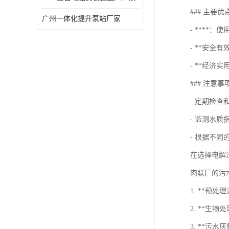
### 主要优
广州一体化提升泵站厂家
- ***
- **安
- **经济
### 注意事
- 定期检
- 监测水
- 根据不
在选择电解
肉联厂的污
1. **
2. **
3. **