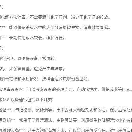
点：
*：使用电解方法消毒，不需要添加化学药剂，减少了化学品的投放。
全有效**：能够快速杀灭水中的大部分病原微生物，消毒效果显著。
实用**：长期使用成本较低，维护方便。
项：
查和维护电，以确保设备正常运转。
质指标，如余氯含量，避免产生异味或。
同的消毒需求和水质情况，选择合适的电解设备型号。
法消毒设备时，可以考虑设备的处理能力、自动化程度、维护成本等因素
水处理设备通常包括以下几类：
预处理设备**：包括格栅、沉砂池等，用于去除大颗粒杂质和砂石，保护后续处
生物处理系统**：常采用活性污泥法、生物膜法等，利用微生物降解污水中的有
污水厌氧处理设备**：对于高浓度有机污水，可以采用厌氧反应器，进行厌氧