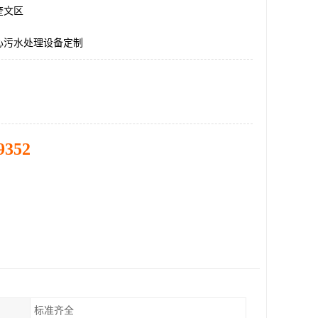
奎文区
心污水处理设备定制
9352
标准齐全