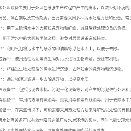
水处理设备主要用于处理在纸张生产过程中产生的废水，以减少对环境的
药品、漂白剂以及其他杂质，因此需要采用多种污水处理方法和设备。常
沉池**：用于去除污水中的大颗粒悬浮物和纤维，减轻后续处理设备的负担。
栅**：用于污水中的大颗粒固体杂质，避免对后续设备造成损害。
浮机**：利用气泡将污水中的悬浮物和油脂等浮在水面上，以便于去除。
物反应器**：使用活性污泥等微生物对污水进行生物降解，去除有机物。
淀池**：将经过生物处理后的污水进行沉淀，去除残余的悬浮物和沉淀物。
滤器**：通过物理过滤进一步去除悬浮物，以提高水质。
污泥处理设备**：包括污泥去水机、污泥干化设备等，对产生的污泥进行处理和
污水消毒设备**：常用的方法有氯消毒、臭氧消毒和紫外线消毒，用于去除水
热处理设备**：在某些情况下，可能需要采用热处理方法来降解难以处理的有机
污水处理设备可以有效地降低造纸厂废水对环境的影响，同时也能实现水
新的污水处理技术与设备，以提高处理效率和降低处理成本。