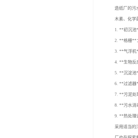
造纸厂的污
木素、化学
1. **初
2. **格
3. **气
4. **生
5. **沉
6. **过
7. **
8. **
9. **
采用适当的
厂也在探索