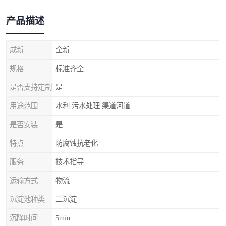
产品描述
成新
全新
规格
标准齐全
是否支持定制
是
用途范围
水利 污水处理 渠道河道
是否安装
是
特点
防腐蚀抗老化
服务
技术指导
运输方式
物流
沉淀池种类
二沉淀
沉降时间
5min