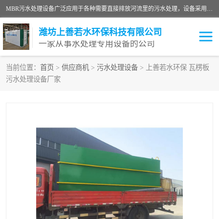
MBR污水处理设备广泛应用于各种需要直接排放河流里的污水处理，设备采用膜生物反应器（Membrane Bioreactor,简称MBR〕技术，取代了传统工艺中的二沉池，它可以*地进行固液分离，得到直接使用的稳定中水，又可在生物池内维持高浓度的微生物量，工艺剩余污泥少，极有效地去除氨氮，出水悬浮物和浊度接近于零，出水中细菌和病毒被大幅度去除，能耗低，占地面积小。
潍坊上善若水环保科技有限公司
一家从事水处理专用设备的公司
当前位置：
首页
>
供应商机
>
污水处理设备
> 上善若水环保 瓦楞板
污水处理设备厂家
污水处理设备
医院污水处理设备
生活污水处理设备
油墨污水处理设备
洗涤污水处理设备
实验室污水处理设备
诊所门诊污水处理设备
臭氧消毒设备
养殖污水处理设备
屠宰污水处理设备
一体化污水处理设备
食品制造业污水处理设备