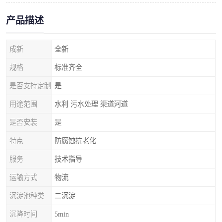
产品描述
成新
全新
规格
标准齐全
是否支持定制
是
用途范围
水利 污水处理 渠道河道
是否安装
是
特点
防腐蚀抗老化
服务
技术指导
运输方式
物流
沉淀池种类
二沉淀
沉降时间
5min