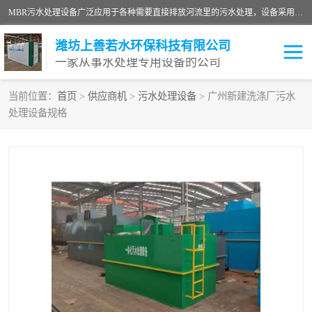
MBR污水处理设备广泛应用于各种需要直接排放河流里的污水处理，设备采用膜生物反应器（Membrane Bioreactor,简称MBR〕技术，取代了传统工艺中的二沉池，它可以*地进行固液分离，得到直接使用的稳定中水，又可在生物池内维持高浓度的微生物量，工艺剩余污泥少，极有效地去除氨氮，出水悬浮物和浊度接近于零，出水中细菌和病毒被大幅度去除，能耗低，占地面积小。
潍坊上善若水环保科技有限公司
一家从事水处理专用设备的公司
当前位置：
首页
>
供应商机
>
污水处理设备
> 广州新建洗涤厂污水
处理设备规格
污水处理设备
医院污水处理设备
生活污水处理设备
油墨污水处理设备
洗涤污水处理设备
实验室污水处理设备
诊所门诊污水处理设备
臭氧消毒设备
养殖污水处理设备
屠宰污水处理设备
一体化污水处理设备
食品制造业污水处理设备