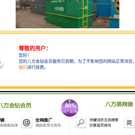
医用小型缓释消毒器是一种用于机构的设备，旨在持续
释放消毒剂以保持环境的清洁与卫生。这类设备通常具
有以下特点：
1. **持续释放**：能够在长时间内缓慢释放消毒剂，确
保空气和表面的持续消毒，减少病菌的传播风险。
2. **小型设计**：体积小巧，便于放置在病房、诊室、
手术室等不同场所，不占用太多空间。
3. **安全性**：设计上考虑到医用环境的特殊需求，所
用的消毒剂应无性、无残留，确保对患者和医务人员的
安全。