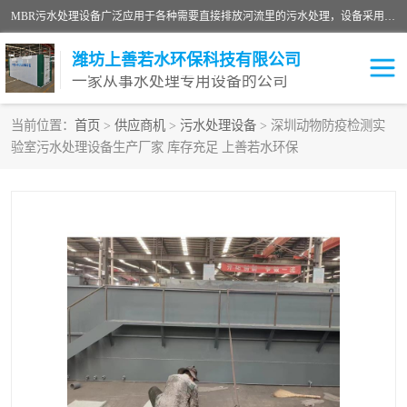
MBR污水处理设备广泛应用于各种需要直接排放河流里的污水处理，设备采用膜生物反应器（Membrane Bioreactor,简称MBR〕技术，取代了传统工艺中的二沉池，它可以*地进行固液分离，得到直接使用的稳定中水，又可在生物池内维持高浓度的微生物量，工艺剩余污泥少，极有效地去除氨氮，出水悬浮物和浊度接近于零，出水中细菌和病毒被大幅度去除，能耗低，占地面积小。
潍坊上善若水环保科技有限公司
一家从事水处理专用设备的公司
当前位置：
首页
>
供应商机
>
污水处理设备
> 深圳动物防疫检测实
验室污水处理设备生产厂家 库存充足 上善若水环保
污水处理设备
医院污水处理设备
生活污水处理设备
油墨污水处理设备
洗涤污水处理设备
实验室污水处理设备
诊所门诊污水处理设备
臭氧消毒设备
养殖污水处理设备
屠宰污水处理设备
一体化污水处理设备
食品制造业污水处理设备