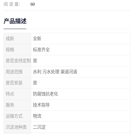
阅 读 量：
60
产品描述
成新
全新
规格
标准齐全
是否支持定制
是
用途范围
水利 污水处理 渠道河道
是否安装
是
特点
防腐蚀抗老化
服务
技术指导
运输方式
物流
沉淀池种类
二沉淀