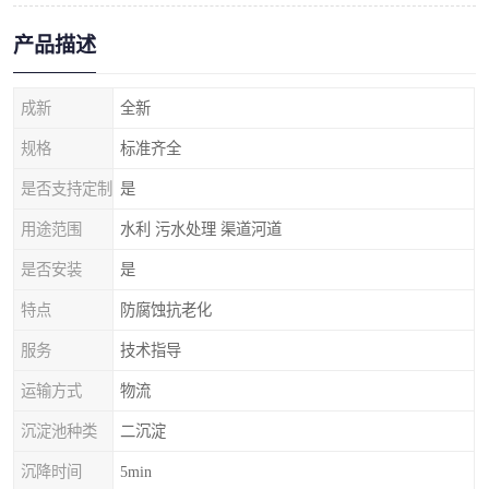
产品描述
成新
全新
规格
标准齐全
是否支持定制
是
用途范围
水利 污水处理 渠道河道
是否安装
是
特点
防腐蚀抗老化
服务
技术指导
运输方式
物流
沉淀池种类
二沉淀
沉降时间
5min