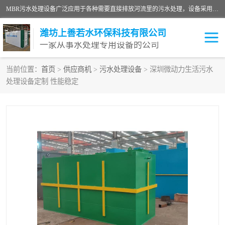
MBR污水处理设备广泛应用于各种需要直接排放河流里的污水处理，设备采用膜生物反应器（Membrane Bioreactor,简称MBR〕技术，取代了传统工艺中的二沉池，它可以*地进行固液分离，得到直接使用的稳定中水，又可在生物池内维持高浓度的微生物量，工艺剩余污泥少，极有效地去除氨氮，出水悬浮物和浊度接近于零，出水中细菌和病毒被大幅度去除，能耗低，占地面积小。
潍坊上善若水环保科技有限公司
一家从事水处理专用设备的公司
当前位置：
首页
>
供应商机
>
污水处理设备
> 深圳微动力生活污水
处理设备定制 性能稳定
污水处理设备
医院污水处理设备
生活污水处理设备
油墨污水处理设备
洗涤污水处理设备
实验室污水处理设备
诊所门诊污水处理设备
臭氧消毒设备
养殖污水处理设备
屠宰污水处理设备
一体化污水处理设备
食品制造业污水处理设备