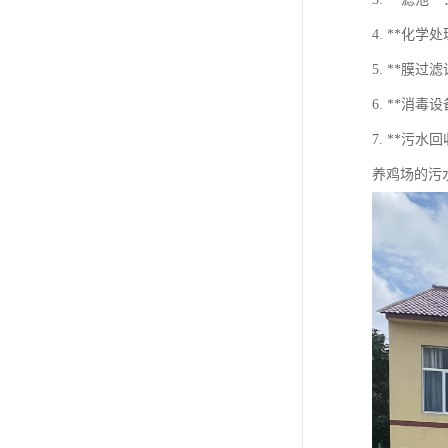
4. **化
5. **膜
6. **消
7. **
养鸡场的污