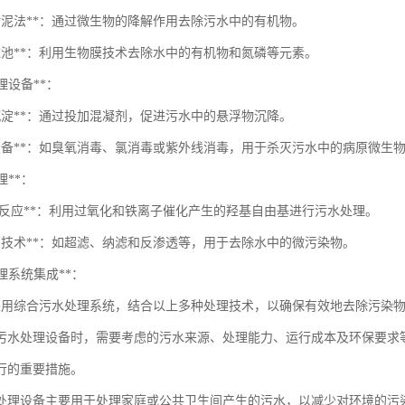
性污泥法**：通过微生物的降解作用去除污水中的有机物。
物滤池**：利用生物膜技术去除水中的有机物和氮磷等元素。
处理设备**：
凝沉淀**：通过投加混凝剂，促进污水中的悬浮物沉降。
毒设备**：如臭氧消毒、氯消毒或紫外线消毒，用于杀灭污水中的病原微生
理**：
nton反应**：利用过氧化和铁离子催化产生的羟基自由基进行污水处理。
分离技术**：如超滤、纳滤和反渗透等，用于去除水中的微污染物。
处理系统集成**：
采用综合污水处理系统，结合以上多种处理技术，以确保有效地去除污染
污水处理设备时，需要考虑的污水来源、处理能力、运行成本及环保要求
行的重要措施。
处理设备主要用于处理家庭或公共卫生间产生的污水，以减少对环境的污