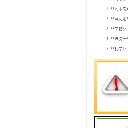
1. **
2. **沉
3. **
4. **
5. **化
6. **
7. **
在选择卫生
备正常运行