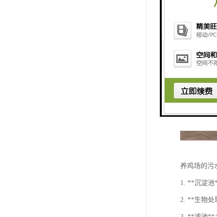
养鸡场的污
1. **沉
2. **
3. **滤