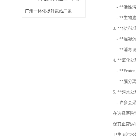
- **活
广州一体化提升泵站厂家
- **生
3. **化学
- **混
- **消
4. **氧化处
- **Fe
- **膜
5. **污水
- 许多会
在选择医院
保其正常运
卫生间污水