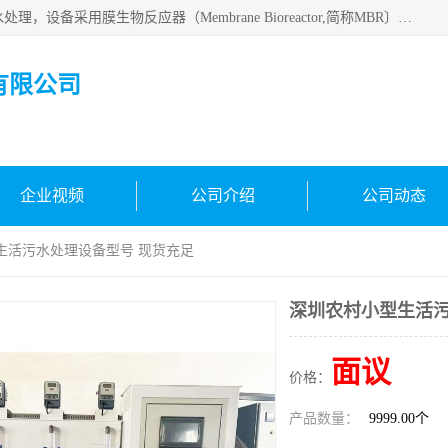
MBR污水处理设备广泛应用于各种需要直接排放河流里的污水处理，设备采用膜生物反应器（Membrane Bioreactor,简称MBR〕技术，取代了传统工艺中的二沉池，它可以*地进行固液分离，得到直接使用的稳定中水，又可在生物池内维持高浓度的微生物量，工艺剩余污泥少，极有效地去除氨氮，出水悬浮物和浊度接近于零，出水中细菌和病毒被大幅度去除，能耗低，占地面积小。
有限公司
企业视频
公司介绍
公司动态
生活污水处理设备型号 现货充足
深圳农村小型生活污
面议
价格：
产品数量：
9999.00个