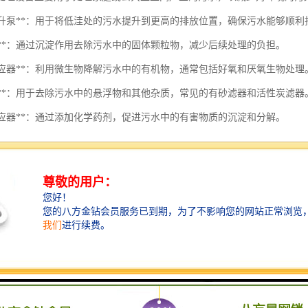
污水提升泵**：用于将低洼处的污水提升到更高的排放位置，确保污水能够顺利
淀池**：通过沉淀作用去除污水中的固体颗粒物，减少后续处理的负担。
生物反应器**：利用微生物降解污水中的有机物，通常包括好氧和厌氧生物处理
过滤器**：用于去除污水中的悬浮物和其他杂质，常见的有砂滤器和活性炭滤器
学反应器**：通过添加化学药剂，促进污水中的有害物质的沉淀和分解。
消毒设备**：例如紫外线消毒器或臭氧消毒器，用于杀灭污水中的病原体，确
一体化污水处理设备**：集成了多个功能的污水处理系统，适用于小型住宅或
间污水处理设备时，需要根据实际需求、污水水质、处理规模等因素综合
的重要环节。