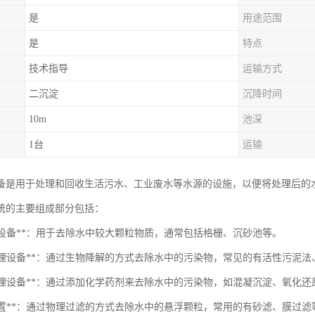
是
用途范围
是
特点
技术指导
运输方式
二沉淀
沉降时间
10m
池深
1台
运输
备是用于处理和回收生活污水、工业废水等水源的设施，以便将处理后的
统的主要组成部分包括：
处理设备**：用于去除水中较大颗粒物质，通常包括格栅、沉砂池等。
物处理设备**：通过生物降解的方式去除水中的污染物，常见的有活性污泥法、
化学处理设备**：通过添加化学药剂来去除水中的污染物，如混凝沉淀、氧化
过滤装置**：通过物理过滤的方式去除水中的悬浮颗粒，常用的有砂滤、膜过滤