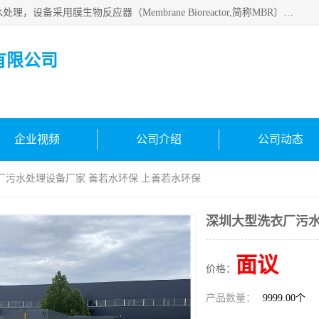
MBR污水处理设备广泛应用于各种需要直接排放河流里的污水处理，设备采用膜生物反应器（Membrane Bioreactor,简称MBR〕技术，取代了传统工艺中的二沉池，它可以*地进行固液分离，得到直接使用的稳定中水，又可在生物池内维持高浓度的微生物量，工艺剩余污泥少，极有效地去除氨氮，出水悬浮物和浊度接近于零，出水中细菌和病毒被大幅度去除，能耗低，占地面积小。
有限公司
企业视频
公司介绍
公司动态
厂污水处理设备厂家 善若水环保 上善若水环保
深圳大型洗衣厂污水
面议
价格：
产品数量：
9999.00个