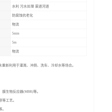
水利 污水处理 渠道河道
防腐蚀抗老化
物流
5min
5m
物流
水重新利用于灌溉、冲厕、洗车、冷却水等场合。
膜生物反应器(MBR)等。
还原等工艺。
等。