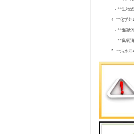
- **生
4. **化学
- **混
- **臭
5. **污水
- **紫
- **氯
6. **污泥
- **污
- **污
选择洗衣房