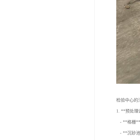
检验中心的
1. **预处
- **格
- **沉砂