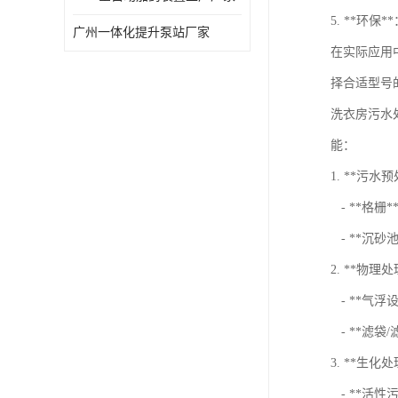
5. **环
广州一体化提升泵站厂家
在实际应用
择合适型号
洗衣房污水
能：
1. **污水
- **格
- **沉
2. **物理
- **气浮
- **滤袋
3. **生化
- **活