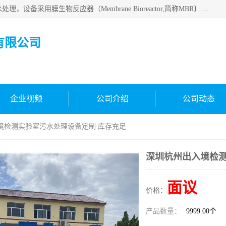
MBR污水处理设备广泛应用于各种需要直接排放河流里的污水处理，设备采用膜生物反应器（Membrane Bioreactor,简称MBR〕技术，取代了传统工艺中的二沉池，它可以*地进行固液分离，得到直接使用的稳定中水，又可在生物池内维持高浓度的微生物量，工艺剩余污泥少，极有效地去除氨氮，出水悬浮物和浊度接近于零，出水中细菌和病毒被大幅度去除，能耗低，占地面积小。
有限公司
企业视频
公司介绍
公司动态
境检测实验室污水处理设备定制 库存充足
深圳杭州出入境检测
面议
价格：
产品数量：
9999.00个