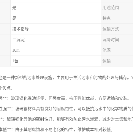
是
用途范围
是
特点
技术指导
运输方式
二沉淀
沉降时间
10m
池深
1台
运输
池是一种新型的污水处理设施，主要用于生活污水和污物的处理与储存。它
个优点：
质高强**：玻璃钢化粪池轻便，但强度高，抗压性能优越，方便运输和安装。
耐腐蚀性强**：玻璃钢材料具有良好的耐腐蚀性，可以抵抗污水中的化学物质
抗渗漏**：玻璃钢化粪池的密封性好，能够有效防止污水渗漏，减少对土壤和
护成本低**：由于其耐腐蚀和不易老化的特性，维护成本相对较低。