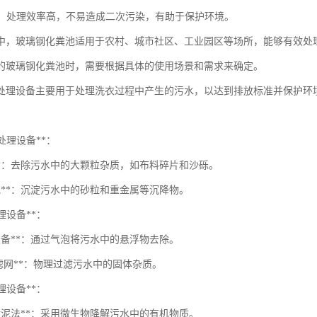
保**：处理效率高，不易造成二次污染，有助于保护环境。
中，玻璃钢化粪池适用于农村、城市社区、工业园区等场所，能够有效处
的玻璃钢化粪池时，需要根据具体的使用场景和需求来确定。
处理设备主要用于处理洗衣过程中产生的污水，以达到排放标准并保护环
预处理设备**：
栅**：去除污水中的大颗粒杂质，如布料碎片和沙砾。
砂池**：沉淀污水中的砂粒和重金属等沉降物。
处理设备**：
设备**：通过气泡将污水中的悬浮物去除。
/滤网**：物理过滤污水中的固体杂质。
处理设备**：
性污泥法**：采用微生物降解污水中的有机物质。