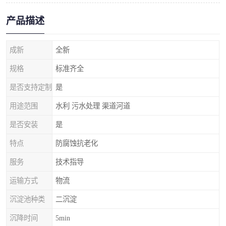
产品描述
成新
全新
规格
标准齐全
是否支持定制
是
用途范围
水利 污水处理 渠道河道
是否安装
是
特点
防腐蚀抗老化
服务
技术指导
运输方式
物流
沉淀池种类
二沉淀
沉降时间
5min