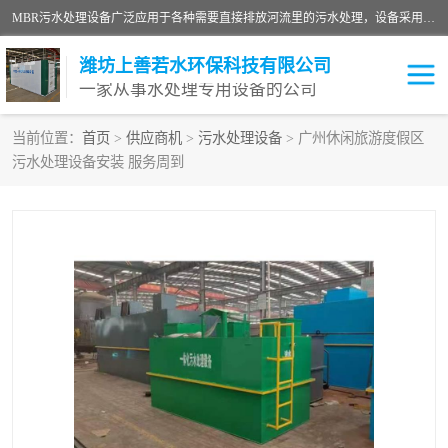
MBR污水处理设备广泛应用于各种需要直接排放河流里的污水处理，设备采用膜生物反应器（Membrane Bioreactor,简称MBR〕技术，取代了传统工艺中的二沉池，它可以*地进行固液分离，得到直接使用的稳定中水，又可在生物池内维持高浓度的微生物量，工艺剩余污泥少，极有效地去除氨氮，出水悬浮物和浊度接近于零，出水中细菌和病毒被大幅度去除，能耗低，占地面积小。
潍坊上善若水环保科技有限公司
一家从事水处理专用设备的公司
当前位置：
首页
>
供应商机
>
污水处理设备
> 广州休闲旅游度假区
污水处理设备安装 服务周到
污水处理设备
医院污水处理设备
生活污水处理设备
油墨污水处理设备
洗涤污水处理设备
实验室污水处理设备
诊所门诊污水处理设备
臭氧消毒设备
养殖污水处理设备
屠宰污水处理设备
一体化污水处理设备
食品制造业污水处理设备