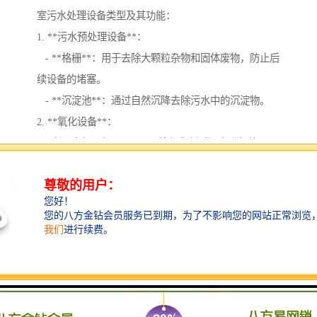
室污水处理设备类型及其功能：
1. **污水预处理设备**：
- **格栅**：用于去除大颗粒杂物和固体废物，防止后
续设备的堵塞。
- **沉淀池**：通过自然沉降去除污水中的沉淀物。
2. **氧化设备**：
- 利用臭氧、氯、 peroxide等氧化剂对污水进行处理，
消毒，去除有机物。
3. **生物处理设备**：
- **生物反应器**：利用微生物降解污水中的有机污染
物，可以是好氧或厌氧生物处理。
4. **膜分离技术**：
- **超滤膜**和**纳滤膜**等，通过膜的选择性使污水
中的细菌和药物成分被有效去除。
5. **污水消毒设备**：