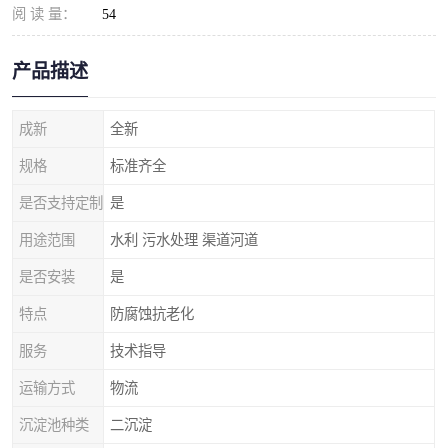
阅 读 量：
54
产品描述
成新
全新
规格
标准齐全
是否支持定制
是
用途范围
水利 污水处理 渠道河道
是否安装
是
特点
防腐蚀抗老化
服务
技术指导
运输方式
物流
沉淀池种类
二沉淀