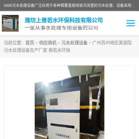
MBR污水处理设备广泛应用于各种需要直接排放河流里的污水处理，设备采用膜生物反应器（Membrane Bioreactor,简称MBR〕技术，取代了传统工艺中的二沉池，它可以*地进行固液分离，得到直接使用的稳定中水，又可在生物池内维持高浓度的微生物量，工艺剩余污泥少，极有效地去除氨氮，出水悬浮物和浊度接近于零，出水中细菌和病毒被大幅度去除，能耗低，占地面积小。
潍坊上善若水环保科技有限公司
一家从事水处理专用设备的公司
当前位置：
首页
>
供应商机
>
污水处理设备
> 广州苏州地区美容院
污水处理设备生产厂家 善若水环保
污水处理设备
医院污水处理设备
生活污水处理设备
油墨污水处理设备
洗涤污水处理设备
实验室污水处理设备
诊所门诊污水处理设备
臭氧消毒设备
养殖污水处理设备
屠宰污水处理设备
一体化污水处理设备
食品制造业污水处理设备