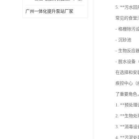
5. **污
广州一体化提升泵站厂家
常见的食堂
- 格栅除污
- 沉砂池
- 生物反
- 脱水设备
在选择和安
疾控中心（
了重要角色
1. **预
2. **生
3. **
4. **