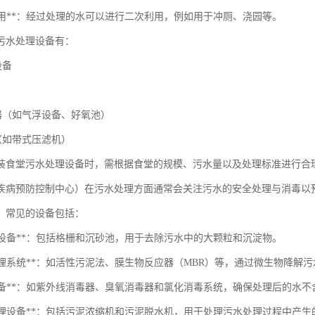
水回用**：经过处理的水可以进行二次利用，例如用于冲厕、浇园等。
污水处理设备有：
设备
应器（如气浮设备、好氧池）
（如带式压滤机）
装食堂污水处理设备时，需根据食堂的规模、污水量以及处理标准进行合
疾病预防控制中心）在污水处理方面通常会关注污水的安全处理与消毒以
，常见的设备包括：
处理设备**：包括格栅和沉砂池，用于去除污水中的大颗粒和沉淀物。
物处理系统**：如活性污泥法、膜生物反应器（MBR）等，通过微生物降解
消毒设备**：如紫外线消毒器、臭氧消毒器和氯化消毒系统，确保处理后的水
污泥处理设备**：包括污泥浓缩机和污泥脱水机，用于处理污水处理过程中产生