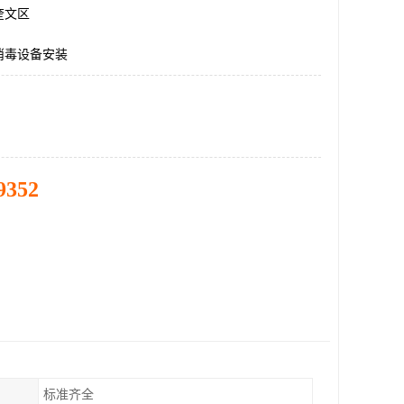
奎文区
消毒设备安装
9352
标准齐全