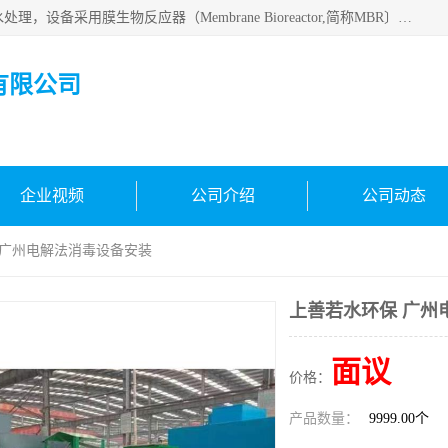
MBR污水处理设备广泛应用于各种需要直接排放河流里的污水处理，设备采用膜生物反应器（Membrane Bioreactor,简称MBR〕技术，取代了传统工艺中的二沉池，它可以*地进行固液分离，得到直接使用的稳定中水，又可在生物池内维持高浓度的微生物量，工艺剩余污泥少，极有效地去除氨氮，出水悬浮物和浊度接近于零，出水中细菌和病毒被大幅度去除，能耗低，占地面积小。
有限公司
企业视频
公司介绍
公司动态
 广州电解法消毒设备安装
上善若水环保 广州
面议
价格：
产品数量：
9999.00个