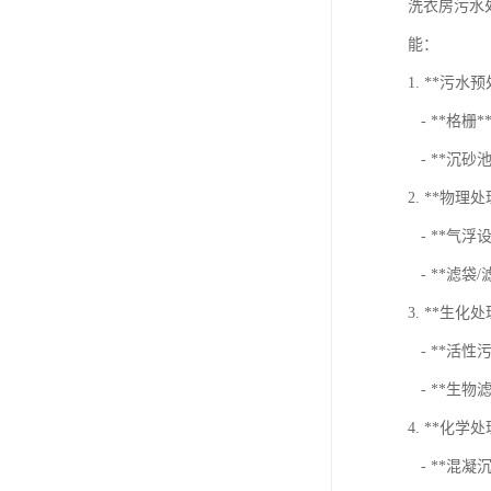
洗衣房污水
能：
1. **污水
- **格
- **沉
2. **物理
- **气浮
- **滤袋
3. **生化
- **活
- **生
4. **化学
- **混