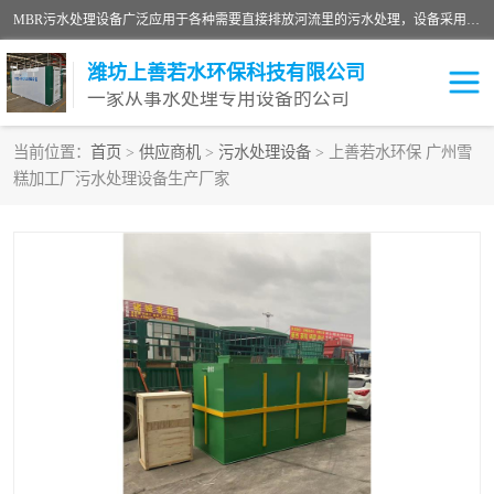
MBR污水处理设备广泛应用于各种需要直接排放河流里的污水处理，设备采用膜生物反应器（Membrane Bioreactor,简称MBR〕技术，取代了传统工艺中的二沉池，它可以*地进行固液分离，得到直接使用的稳定中水，又可在生物池内维持高浓度的微生物量，工艺剩余污泥少，极有效地去除氨氮，出水悬浮物和浊度接近于零，出水中细菌和病毒被大幅度去除，能耗低，占地面积小。
潍坊上善若水环保科技有限公司
一家从事水处理专用设备的公司
当前位置：
首页
>
供应商机
>
污水处理设备
> 上善若水环保 广州雪
糕加工厂污水处理设备生产厂家
污水处理设备
医院污水处理设备
生活污水处理设备
油墨污水处理设备
洗涤污水处理设备
实验室污水处理设备
诊所门诊污水处理设备
臭氧消毒设备
养殖污水处理设备
屠宰污水处理设备
一体化污水处理设备
食品制造业污水处理设备