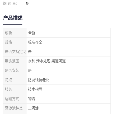
阅 读 量：
54
产品描述
成新
全新
规格
标准齐全
是否支持定制
是
用途范围
水利 污水处理 渠道河道
是否安装
是
特点
防腐蚀抗老化
服务
技术指导
运输方式
物流
沉淀池种类
二沉淀