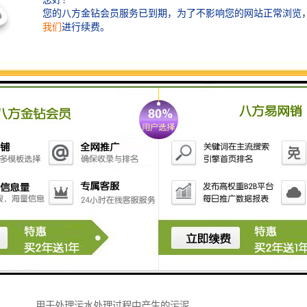
疾控中心（疾病预防控制中心）在污水处理方面通常会
关注污水的安全处理与消毒以预防疾病的传播。污水处
理设备在这一过程中扮演了重要角色，常见的设备包
括：
1. **预处理设备**：包括格栅和沉砂池，用于去除污水
中的大颗粒和沉淀物。
2. **生物处理系统**：如活性污泥法、膜生物反应器
（MBR）等，通过微生物降解污水中的有机物。
3. **消毒设备**：如紫外线消毒器、臭氧消毒器和氯化
消毒系统，确保处理后的水不含有害病原体。
4. **污泥处理设备**：包括污泥浓缩机和污泥脱水机，
用于处理污水处理过程中产生的污泥。