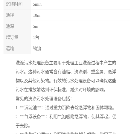
沉降时间
5min
池径
10m
池深
5m
起订量
1台
运输
物流
洗涤污水处理设备主要用于处理工业洗涤过程中产生的
污水。这种污水通常含有油脂、洗涤剂、重金属、悬浮
物以及其他污染物。有效的污水处理设备可以确保这些
污水在排放前达到环保标准，减少对环境的影响。
常见的洗涤污水处理设备包括：
1. **沉淀池**：通过重力沉降去除悬浮物和固体颗粒。
2. **气浮设备**：利用气泡吸附悬浮物，使其浮起，便
于去除。