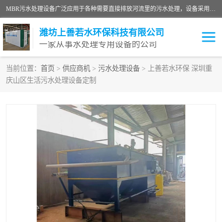
MBR污水处理设备广泛应用于各种需要直接排放河流里的污水处理，设备采用膜生物反应器（Membrane Bioreactor,简称MBR〕技术，取代了传统工艺中的二沉池，它可以*地进行固液分离，得到直接使用的稳定中水，又可在生物池内维持高浓度的微生物量，工艺剩余污泥少，极有效地去除氨氮，出水悬浮物和浊度接近于零，出水中细菌和病毒被大幅度去除，能耗低，占地面积小。
潍坊上善若水环保科技有限公司
一家从事水处理专用设备的公司
当前位置：
首页
>
供应商机
>
污水处理设备
> 上善若水环保 深圳重
庆山区生活污水处理设备定制
污水处理设备
医院污水处理设备
生活污水处理设备
油墨污水处理设备
洗涤污水处理设备
实验室污水处理设备
诊所门诊污水处理设备
臭氧消毒设备
养殖污水处理设备
屠宰污水处理设备
一体化污水处理设备
食品制造业污水处理设备