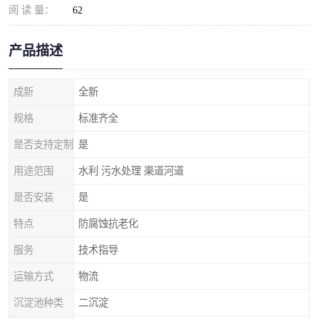
阅 读 量：
62
产品描述
成新
全新
规格
标准齐全
是否支持定制
是
用途范围
水利 污水处理 渠道河道
是否安装
是
特点
防腐蚀抗老化
服务
技术指导
运输方式
物流
沉淀池种类
二沉淀