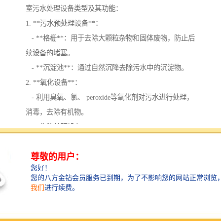
室污水处理设备类型及其功能：
1. **污水预处理设备**：
- **格栅**：用于去除大颗粒杂物和固体废物，防止后
续设备的堵塞。
- **沉淀池**：通过自然沉降去除污水中的沉淀物。
2. **氧化设备**：
- 利用臭氧、氯、 peroxide等氧化剂对污水进行处理，
消毒，去除有机物。
3. **生物处理设备**：
- **生物反应器**：利用微生物降解污水中的有机污染
物，可以是好氧或厌氧生物处理。
4. **膜分离技术**：
- **超滤膜**和**纳滤膜**等，通过膜的选择性使污水
中的细菌和药物成分被有效去除。
5. **污水消毒设备**：