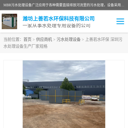
MBR污水处理设备广泛应用于各种需要直接排放河流里的污水处理，设备采用膜生物反应器（Membrane Bioreactor,简称MBR〕技术，取代了传统工艺中的二沉池，它可以*地进行固液分离，得到直接使用的稳定中水，又可在生物池内维持高浓度的微生物量，工艺剩余污泥少，极有效地去除氨氮，出水悬浮物和浊度接近于零，出水中细菌和病毒被大幅度去除，能耗低，占地面积小。
潍坊上善若水环保科技有限公司
一家从事水处理专用设备的公司
当前位置：
首页
>
供应商机
>
污水处理设备
> 上善若水环保 深圳污
水处理设备生产厂家规格
污水处理设备
医院污水处理设备
生活污水处理设备
油墨污水处理设备
洗涤污水处理设备
实验室污水处理设备
诊所门诊污水处理设备
臭氧消毒设备
养殖污水处理设备
屠宰污水处理设备
一体化污水处理设备
食品制造业污水处理设备