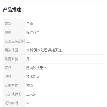
产品描述
成新
全新
规格
标准齐全
是否支持定制
是
用途范围
水利 污水处理 渠道河道
是否安装
是
特点
防腐蚀抗老化
服务
技术指导
运输方式
物流
沉淀池种类
二沉淀
沉降时间
5min