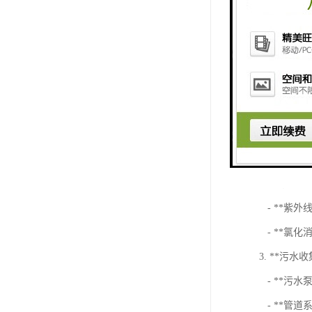
以确保其长
急救中心的
类型及其功
1. **污水
- **初
- **生
2. **消毒设
- **紫
- **氯
3. **污水
- **污
- **管