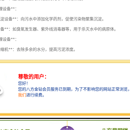
处理设备**：
凝沉淀设备**：向污水中添加化学药剂，促使污染物聚集沉淀。
毒设备**：如臭氧发生器、紫外线消毒器等，用于杀灭水中的病原体。
处理设备**：
泥浓缩机**：去除多余的水分，提高污泥浓度。
泥脱水机**：进一步去除污泥中的水分，减少体积。
与控制系统**：
监测仪器**：实时监测污水处理过程中的各项指标，如pH值、浊度、COD
动化控制系统**：实现设备的自动化运行和智能化管理。
回用系统**：
理的水可以用于灌溉、冲厕等非饮用水用途。
置污水处理设备时，需要根据检验中心的具体需求、污水水质和处理规模