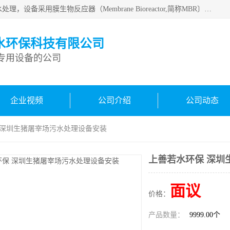
MBR污水处理设备广泛应用于各种需要直接排放河流里的污水处理，设备采用膜生物反应器（Membrane Bioreactor,简称MBR〕技术，取代了传统工艺中的二沉池，它可以*地进行固液分离，得到直接使用的稳定中水，又可在生物池内维持高浓度的微生物量，工艺剩余污泥少，极有效地去除氨氮，出水悬浮物和浊度接近于零，出水中细菌和病毒被大幅度去除，能耗低，占地面积小。
水环保科技有限公司
专用设备的公司
企业视频
公司介绍
公司动态
 深圳生猪屠宰场污水处理设备安装
上善若水环保 深圳
面议
价格：
产品数量：
9999.00个