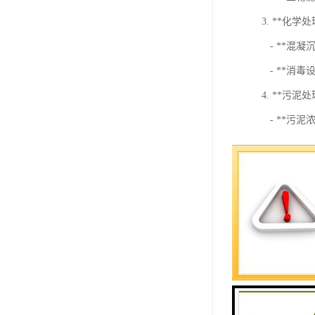
3. **化学
- **混
- **消
4. **污泥
- **污
- **污
5. **监测
- **在线
- **自
6. **污水
- 经过处
在选择和配