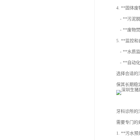
4. **固体
- **污
- **废物
5. **监控
- **水
- **自
选择合适的
保其长期稳
牙科诊所的
需要专门的
1. **