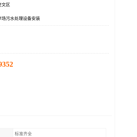
奎文区
宰场污水处理设备安装
9352
标准齐全