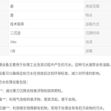
是
用途范围
是
特点
技术指导
运输方式
二沉淀
沉降时间
10m
池深
1台
运输
理设备主要用于处理工业洗涤过程中产生的污水。这种污水通常含有油脂
设备可以确保这些污水在排放前达到环保标准，减少对环境的影响。
污水处理设备包括：
淀池**：通过重力沉降去除悬浮物和固体颗粒。
浮设备**：利用气泡吸附悬浮物，使其浮起，便于去除。
物反应器**：利用微生物降解有机物，常用于处理含有有机污染物的污水。