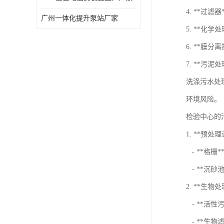
4. **过
广州一体化提升泵站厂家
5. **化
6. **膜
7. **污
洗涤污水处
环境风险。
检验中心的
1. **预处
- **格
- **沉砂
2. **生物
- **活
- **生