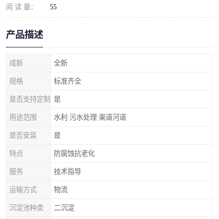
阅 读 量：
55
产品描述
成新
全新
规格
标准齐全
是否支持定制
是
用途范围
水利 污水处理 渠道河道
是否安装
是
特点
防腐蚀抗老化
服务
技术指导
运输方式
物流
沉淀池种类
二沉淀