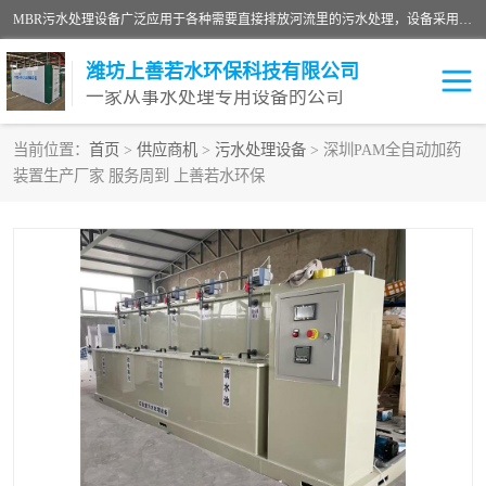
MBR污水处理设备广泛应用于各种需要直接排放河流里的污水处理，设备采用膜生物反应器（Membrane Bioreactor,简称MBR〕技术，取代了传统工艺中的二沉池，它可以*地进行固液分离，得到直接使用的稳定中水，又可在生物池内维持高浓度的微生物量，工艺剩余污泥少，极有效地去除氨氮，出水悬浮物和浊度接近于零，出水中细菌和病毒被大幅度去除，能耗低，占地面积小。
潍坊上善若水环保科技有限公司
一家从事水处理专用设备的公司
当前位置：
首页
>
供应商机
>
污水处理设备
> 深圳PAM全自动加药
装置生产厂家 服务周到 上善若水环保
污水处理设备
医院污水处理设备
生活污水处理设备
油墨污水处理设备
洗涤污水处理设备
实验室污水处理设备
诊所门诊污水处理设备
臭氧消毒设备
养殖污水处理设备
屠宰污水处理设备
一体化污水处理设备
食品制造业污水处理设备