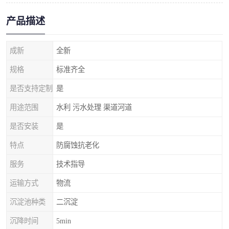
产品描述
成新
全新
规格
标准齐全
是否支持定制
是
用途范围
水利 污水处理 渠道河道
是否安装
是
特点
防腐蚀抗老化
服务
技术指导
运输方式
物流
沉淀池种类
二沉淀
沉降时间
5min