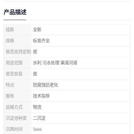
产品描述
成新
全新
规格
标准齐全
是否支持定制
是
用途范围
水利 污水处理 渠道河道
是否安装
是
特点
防腐蚀抗老化
服务
技术指导
运输方式
物流
沉淀池种类
二沉淀
沉降时间
5min