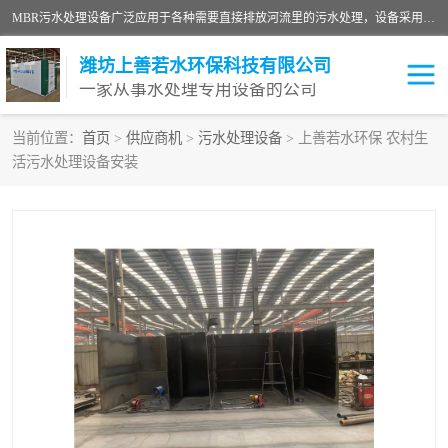
MBR污水处理设备广泛应用于各种需要直接排放河流里的污水处理，设备采用膜生物反应器（Membrane Bioreactor,简称MBR〕技术，取代了传统工艺中的二沉池，它可以*地进行固液分离，得到直接使用的稳定中水，又可在生物池内维持高浓度的微生物量，工艺剩余污泥少，极有效地去除氨氮，出水悬浮物和浊度接近于零，出水中细菌和病毒被大幅度去除，能耗低，占地面积小。
潍坊上善若水环保科技有限公司
一家从事水处理专用设备的公司
当前位置：
首页
>
供应商机
>
污水处理设备
> 上善若水环保 农村生
活污水处理设备安装
污水处理设备
医院污水处理设备
生活污水处理设备
油墨污水处理设备
洗涤污水处理设备
实验室污水处理设备
诊所门诊污水处理设备
臭氧消毒设备
养殖污水处理设备
屠宰污水处理设备
一体化污水处理设备
食品制造业污水处理设备