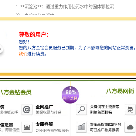
1. **沉淀池**：通过重力作用使污水中的固体颗粒沉
淀，去除部分悬浮物。
2. **生物处理池**：利用微生物对污水中的有机物进行
分解，常见的有活性污泥法、厌氧消化等。
3. **滤池**：通过砂滤、炭滤等方式进一步去除水中的
悬浮物和污染物。
4. **化学处理设备**：通过投加药剂如絮凝剂、氧化剂
等，去除水中溶解的污染物。
5. **膜过滤设备**：如超滤、纳滤和反渗透等，用于进
一步净化水质。
6. **消毒设备**：如紫外线消毒器、氯化消毒等，确保
处理后的水达到排放标准。
7. **污水回收利用系统**：将处理后的水进行回收利
用，用于灌溉等用途，减少水资源浪费。
养鸡场的污水处理系统应该根据养殖规模、污水排放量