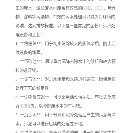
生的废水，这些废水可能含有较高的BOD、COD、悬浮
物、淀粉等污染物。有效的污水处理可以减少对环境的
影响，达到排放标准。以下是一些常见的面粉厂污水处
理设备和工艺：
1. **格栅筛**：用于初步筛除较大的固体杂质，防止后
续设备的堵塞。
2. **沉砂池**：通过重力沉降去除水中的砂粒和较大颗
粒的悬浮物。
3. **调节池**：对进水水量和水质进行调节，确保后续
处理工艺的稳定性。
4. **生物反应器**：可以采用活性污泥法、序批式反应
器(SBR)等，以降解废水中的有机物。
5. **沉淀池**：用于分离和沉降处理后产生的污泥与清
水，污泥可以进行后续的处理或干化。
6. **过滤设备**：如多介质过滤器，进一步去除水中的