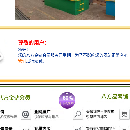
旅游景区的污水处理设备主要用于处理游客和景区内设
施产生的污水，以保护环境和维护生态平衡。常见的污
水处理设备包括：
1. **生物处理设备**：利用微生物分解污水中的有机
物，常见的有活性污泥法、生物滤池等。
2. **污水一体化处理设备**：集成了多种处理工艺，适
合小型或中型旅游景区，使用方便，可模块化安装。
3. **膜处理设备**：利用膜分离技术去除污水中的细
菌、病毒和其他污染物，水质较高。
4. **化学处理设备**：通过投加化学药剂，促进污水中
的有害物质沉淀或氧化，常用于处理特定类型的污水。
5. **污水提升泵站**：在地势较低的地区，用于将污水