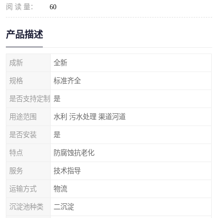
阅 读 量：
60
产品描述
成新
全新
规格
标准齐全
是否支持定制
是
用途范围
水利 污水处理 渠道河道
是否安装
是
特点
防腐蚀抗老化
服务
技术指导
运输方式
物流
沉淀池种类
二沉淀