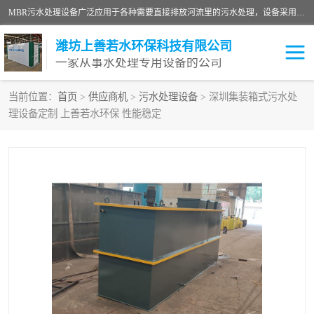
MBR污水处理设备广泛应用于各种需要直接排放河流里的污水处理，设备采用膜生物反应器（Membrane Bioreactor,简称MBR〕技术，取代了传统工艺中的二沉池，它可以*地进行固液分离，得到直接使用的稳定中水，又可在生物池内维持高浓度的微生物量，工艺剩余污泥少，极有效地去除氨氮，出水悬浮物和浊度接近于零，出水中细菌和病毒被大幅度去除，能耗低，占地面积小。
潍坊上善若水环保科技有限公司
一家从事水处理专用设备的公司
当前位置：
首页
>
供应商机
>
污水处理设备
> 深圳集装箱式污水处
理设备定制 上善若水环保 性能稳定
污水处理设备
医院污水处理设备
生活污水处理设备
油墨污水处理设备
洗涤污水处理设备
实验室污水处理设备
诊所门诊污水处理设备
臭氧消毒设备
养殖污水处理设备
屠宰污水处理设备
一体化污水处理设备
食品制造业污水处理设备