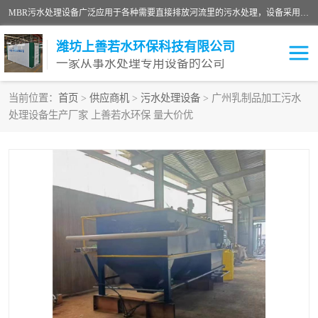
MBR污水处理设备广泛应用于各种需要直接排放河流里的污水处理，设备采用膜生物反应器（Membrane Bioreactor,简称MBR〕技术，取代了传统工艺中的二沉池，它可以*地进行固液分离，得到直接使用的稳定中水，又可在生物池内维持高浓度的微生物量，工艺剩余污泥少，极有效地去除氨氮，出水悬浮物和浊度接近于零，出水中细菌和病毒被大幅度去除，能耗低，占地面积小。
潍坊上善若水环保科技有限公司
一家从事水处理专用设备的公司
当前位置：
首页
>
供应商机
>
污水处理设备
> 广州乳制品加工污水
处理设备生产厂家 上善若水环保 量大价优
污水处理设备
医院污水处理设备
生活污水处理设备
油墨污水处理设备
洗涤污水处理设备
实验室污水处理设备
诊所门诊污水处理设备
臭氧消毒设备
养殖污水处理设备
屠宰污水处理设备
一体化污水处理设备
食品制造业污水处理设备