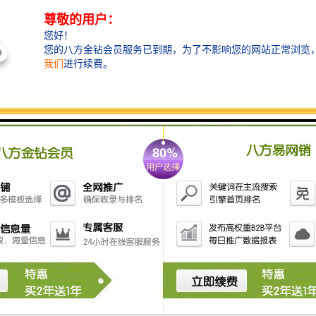
水中的大颗粒物质和沉淀物。
2. **生物处理设备**：如活性污泥法、MBR膜生物反应
器等，通过微生物分解污水中的有机物质。
3. **化学处理设备**：如混凝沉淀池、投药装置等，用
于去除水中的悬浮物、污染物及重金属等。
4. **消毒设备**：如紫外线消毒、氯消毒等，确保处理
后的污水无病原菌，安全排放或回用。
5. **污泥处理设备**：包括污泥脱水机、污泥干化设备
等，用于处理和减少污水处理中产生的污泥。
6. **全自动控制系统**：用于实时监测和控制污水处理
过程，提高处理效率和稳定性。
在选择污水处理设备时，体检中心应考虑以下因素：
- **处理能力**：根据实际产生的污水量选择合适的设
备。
- **处理效果**：确保处理后水质符合相关标准。