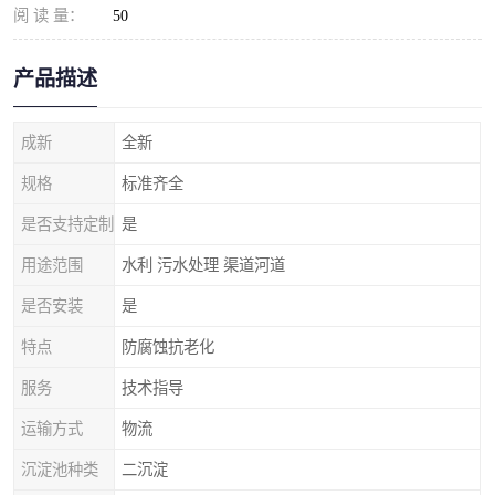
阅 读 量：
50
产品描述
成新
全新
规格
标准齐全
是否支持定制
是
用途范围
水利 污水处理 渠道河道
是否安装
是
特点
防腐蚀抗老化
服务
技术指导
运输方式
物流
沉淀池种类
二沉淀