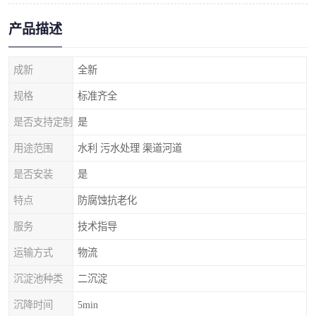
产品描述
成新
全新
规格
标准齐全
是否支持定制
是
用途范围
水利 污水处理 渠道河道
是否安装
是
特点
防腐蚀抗老化
服务
技术指导
运输方式
物流
沉淀池种类
二沉淀
沉降时间
5min