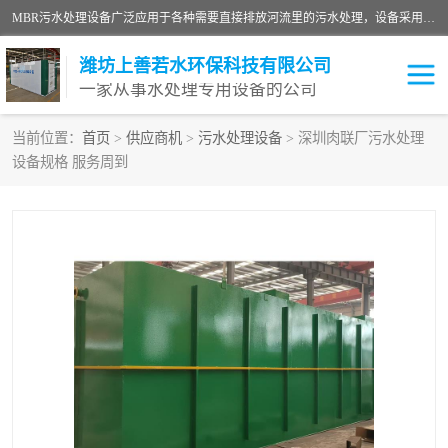
MBR污水处理设备广泛应用于各种需要直接排放河流里的污水处理，设备采用膜生物反应器（Membrane Bioreactor,简称MBR〕技术，取代了传统工艺中的二沉池，它可以*地进行固液分离，得到直接使用的稳定中水，又可在生物池内维持高浓度的微生物量，工艺剩余污泥少，极有效地去除氨氮，出水悬浮物和浊度接近于零，出水中细菌和病毒被大幅度去除，能耗低，占地面积小。
潍坊上善若水环保科技有限公司
一家从事水处理专用设备的公司
当前位置：
首页
>
供应商机
>
污水处理设备
> 深圳肉联厂污水处理
设备规格 服务周到
污水处理设备
医院污水处理设备
生活污水处理设备
油墨污水处理设备
洗涤污水处理设备
实验室污水处理设备
诊所门诊污水处理设备
臭氧消毒设备
养殖污水处理设备
屠宰污水处理设备
一体化污水处理设备
食品制造业污水处理设备