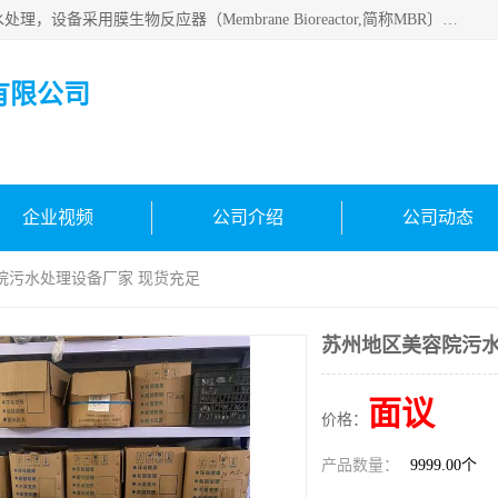
MBR污水处理设备广泛应用于各种需要直接排放河流里的污水处理，设备采用膜生物反应器（Membrane Bioreactor,简称MBR〕技术，取代了传统工艺中的二沉池，它可以*地进行固液分离，得到直接使用的稳定中水，又可在生物池内维持高浓度的微生物量，工艺剩余污泥少，极有效地去除氨氮，出水悬浮物和浊度接近于零，出水中细菌和病毒被大幅度去除，能耗低，占地面积小。
有限公司
企业视频
公司介绍
公司动态
院污水处理设备厂家 现货充足
苏州地区美容院污水
面议
价格：
产品数量：
9999.00个