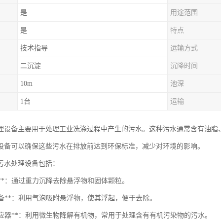
是
用途范围
是
特点
技术指导
运输方式
二沉淀
沉降时间
10m
池深
1台
运输
理设备主要用于处理工业洗涤过程中产生的污水。这种污水通常含有油脂
设备可以确保这些污水在排放前达到环保标准，减少对环境的影响。
污水处理设备包括：
淀池**：通过重力沉降去除悬浮物和固体颗粒。
浮设备**：利用气泡吸附悬浮物，使其浮起，便于去除。
物反应器**：利用微生物降解有机物，常用于处理含有有机污染物的污水。