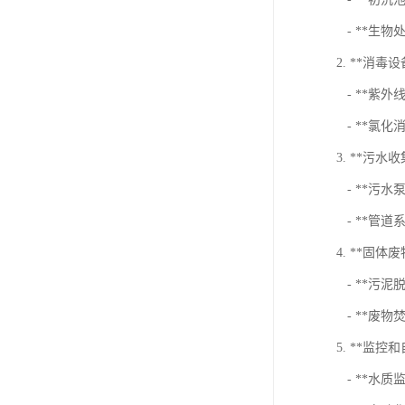
- **生
2. **消毒设
- **紫
- **氯
3. **污水
- **污
- **管
4. **固体
- **污
- **废物
5. **监控
- **水