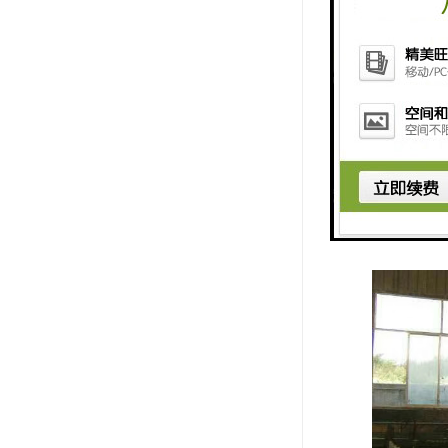
- **污
选择洗衣房