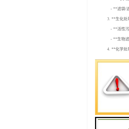
- **滤袋
3. **生化
- **活
- **生
4. **化学
- **混
- **臭
5. **污水
- **紫
- **氯
6. **污泥
- **污