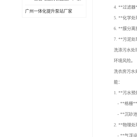
4. **过
广州一体化提升泵站厂家
5. **化
6. **膜
7. **污
洗涤污水处
环境风险。
洗衣房污水
能：
1. **污水
- **格
- **沉
2. **物理
- **气浮