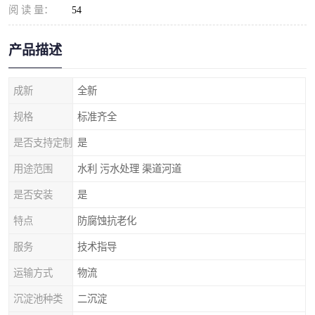
阅 读 量：
54
产品描述
成新
全新
规格
标准齐全
是否支持定制
是
用途范围
水利 污水处理 渠道河道
是否安装
是
特点
防腐蚀抗老化
服务
技术指导
运输方式
物流
沉淀池种类
二沉淀