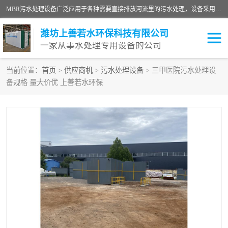
MBR污水处理设备广泛应用于各种需要直接排放河流里的污水处理，设备采用膜生物反应器（Membrane Bioreactor,简称MBR〕技术，取代了传统工艺中的二沉池，它可以*地进行固液分离，得到直接使用的稳定中水，又可在生物池内维持高浓度的微生物量，工艺剩余污泥少，极有效地去除氨氮，出水悬浮物和浊度接近于零，出水中细菌和病毒被大幅度去除，能耗低，占地面积小。
潍坊上善若水环保科技有限公司
一家从事水处理专用设备的公司
当前位置：
首页
>
供应商机
>
污水处理设备
> 三甲医院污水处理设
备规格 量大价优 上善若水环保
污水处理设备
医院污水处理设备
生活污水处理设备
油墨污水处理设备
洗涤污水处理设备
实验室污水处理设备
诊所门诊污水处理设备
臭氧消毒设备
养殖污水处理设备
屠宰污水处理设备
一体化污水处理设备
食品制造业污水处理设备