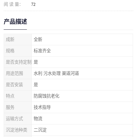
阅 读 量：
72
产品描述
成新
全新
规格
标准齐全
是否支持定制
是
用途范围
水利 污水处理 渠道河道
是否安装
是
特点
防腐蚀抗老化
服务
技术指导
运输方式
物流
沉淀池种类
二沉淀