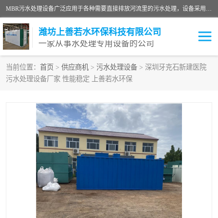
MBR污水处理设备广泛应用于各种需要直接排放河流里的污水处理，设备采用膜生物反应器（Membrane Bioreactor,简称MBR〕技术，取代了传统工艺中的二沉池，它可以*地进行固液分离，得到直接使用的稳定中水，又可在生物池内维持高浓度的微生物量，工艺剩余污泥少，极有效地去除氨氮，出水悬浮物和浊度接近于零，出水中细菌和病毒被大幅度去除，能耗低，占地面积小。
潍坊上善若水环保科技有限公司
一家从事水处理专用设备的公司
当前位置：
首页
>
供应商机
>
污水处理设备
> 深圳牙克石新建医院
污水处理设备厂家 性能稳定 上善若水环保
污水处理设备
医院污水处理设备
生活污水处理设备
油墨污水处理设备
洗涤污水处理设备
实验室污水处理设备
诊所门诊污水处理设备
臭氧消毒设备
养殖污水处理设备
屠宰污水处理设备
一体化污水处理设备
食品制造业污水处理设备