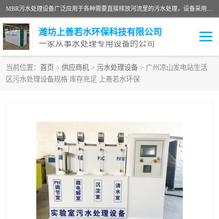
MBR污水处理设备广泛应用于各种需要直接排放河流里的污水处理，设备采用膜生物反应器（Membrane Bioreactor,简称MBR〕技术，取代了传统工艺中的二沉池，它可以*地进行固液分离，得到直接使用的稳定中水，又可在生物池内维持高浓度的微生物量，工艺剩余污泥少，极有效地去除氨氮，出水悬浮物和浊度接近于零，出水中细菌和病毒被大幅度去除，能耗低，占地面积小。
潍坊上善若水环保科技有限公司
一家从事水处理专用设备的公司
当前位置：
首页
>
供应商机
>
污水处理设备
> 广州凉山发电站生活
区污水处理设备规格 库存充足 上善若水环保
污水处理设备
医院污水处理设备
生活污水处理设备
油墨污水处理设备
洗涤污水处理设备
实验室污水处理设备
诊所门诊污水处理设备
臭氧消毒设备
养殖污水处理设备
屠宰污水处理设备
一体化污水处理设备
食品制造业污水处理设备