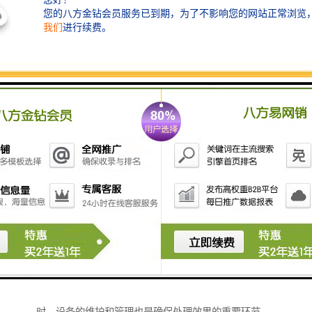
2. **污水处理一体化设备**：集成了多种处理工艺（如
沉淀、曝气、生物滤池等），能够有效去除水中的悬浮
物和有机物。
3. **人工湿地**：通过植物的根系和土壤微生物的作
用，自然过滤和处理污水，是一种生态友好的处理方
式。
4. **生物膜反应器**：利用微生物在载体上形成生物膜
来处理污水，具有占地面积小、处理效率高等优点。
5. **微滤和超滤设备**：可以去除细菌、沉淀物等，提
升出水水质，适合用于二次处理。
6. **太阳能污水处理设备**：利用太阳能作为能源，适
合光照充足的农村地区，能有效降低运行成本。
在选择农村生活污水处理设备时，需要考虑污水的来
源、处理规模、处理标准及投资和运行成本等因素。同