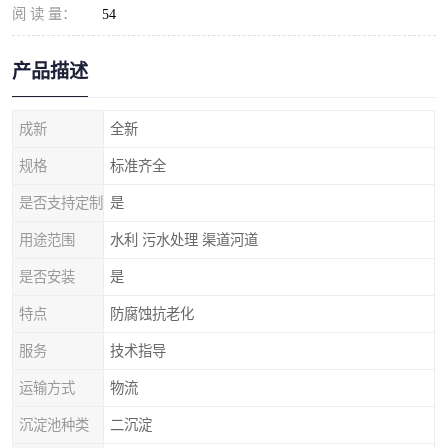
阅 读 量：
54
产品描述
成新
全新
规格
标准齐全
是否支持定制
是
用途范围
水利 污水处理 渠道河道
是否安装
是
特点
防腐蚀抗老化
服务
技术指导
运输方式
物流
沉淀池种类
二沉淀