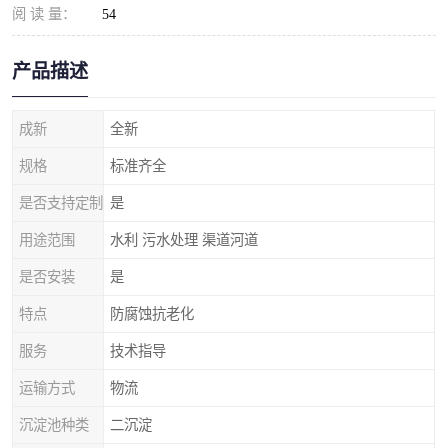
阅 读 量：
54
产品描述
成新
全新
规格
标准齐全
是否支持定制
是
用途范围
水利 污水处理 渠道河道
是否安装
是
特点
防腐蚀抗老化
服务
技术指导
运输方式
物流
沉淀池种类
二沉淀