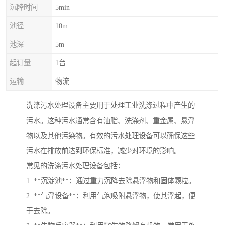
沉降时间
5min
池径
10m
池深
5m
起订量
1台
运输
物流
洗涤污水处理设备主要用于处理工业洗涤过程中产生的
污水。这种污水通常含有油脂、洗涤剂、重金属、悬浮
物以及其他污染物。有效的污水处理设备可以确保这些
污水在排放前达到环保标准，减少对环境的影响。
常见的洗涤污水处理设备包括：
1. **沉淀池**：通过重力沉降去除悬浮物和固体颗粒。
2. **气浮设备**：利用气泡吸附悬浮物，使其浮起，便
于去除。