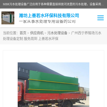
MBR污水处理设备广泛应用于各种需要直接排放河流里的污水处理，设备采用膜生物反应器（Membrane Bioreactor,简称MBR〕技术，取代了传统工艺中的二沉池，它可以*地进行固液分离，得到直接使用的稳定中水，又可在生物池内维持高浓度的微生物量，工艺剩余污泥少，极有效地去除氨氮，出水悬浮物和浊度接近于零，出水中细菌和病毒被大幅度去除，能耗低，占地面积小。
潍坊上善若水环保科技有限公司
一家从事水处理专用设备的公司
当前位置：
首页
>
供应商机
>
污水处理设备
> 广州西宁养殖场污水
处理设备定制 服务周到 上善若水环保
污水处理设备
医院污水处理设备
生活污水处理设备
油墨污水处理设备
洗涤污水处理设备
实验室污水处理设备
诊所门诊污水处理设备
臭氧消毒设备
养殖污水处理设备
屠宰污水处理设备
一体化污水处理设备
食品制造业污水处理设备