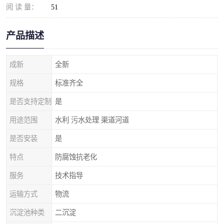
阅 读 量：
51
产品描述
成新
全新
规格
标准齐全
是否支持定制
是
用途范围
水利 污水处理 渠道河道
是否安装
是
特点
防腐蚀抗老化
服务
技术指导
运输方式
物流
沉淀池种类
二沉淀