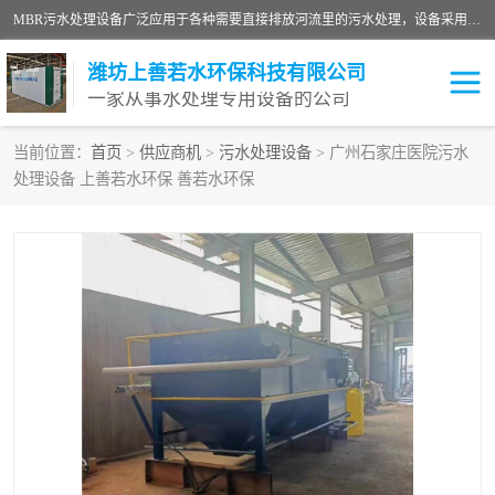
MBR污水处理设备广泛应用于各种需要直接排放河流里的污水处理，设备采用膜生物反应器（Membrane Bioreactor,简称MBR〕技术，取代了传统工艺中的二沉池，它可以*地进行固液分离，得到直接使用的稳定中水，又可在生物池内维持高浓度的微生物量，工艺剩余污泥少，极有效地去除氨氮，出水悬浮物和浊度接近于零，出水中细菌和病毒被大幅度去除，能耗低，占地面积小。
潍坊上善若水环保科技有限公司
一家从事水处理专用设备的公司
当前位置：
首页
>
供应商机
>
污水处理设备
> 广州石家庄医院污水
处理设备 上善若水环保 善若水环保
污水处理设备
医院污水处理设备
生活污水处理设备
油墨污水处理设备
洗涤污水处理设备
实验室污水处理设备
诊所门诊污水处理设备
臭氧消毒设备
养殖污水处理设备
屠宰污水处理设备
一体化污水处理设备
食品制造业污水处理设备